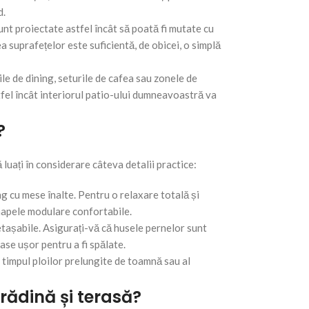
d.
nt proiectate astfel încât să poată fi mutate cu
a suprafețelor este suficientă, de obicei, o simplă
le de dining, seturile de cafea sau zonele de
stfel încât interiorul patio-ului dumneavoastră va
?
luați în considerare câteva detalii practice:
ing cu mese înalte. Pentru o relaxare totală și
anapele modulare confortabile.
tașabile. Asigurați-vă că husele pernelor sunt
ase ușor pentru a fi spălate.
n timpul ploilor prelungite de toamnă sau al
ădină și terasă?