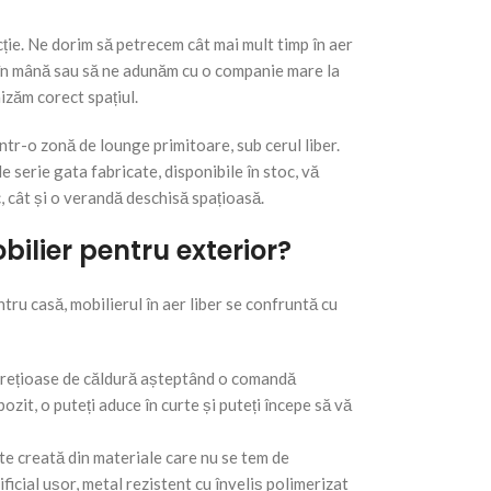
cție. Ne dorim să petrecem cât mai mult timp în aer
e în mână sau să ne adunăm cu o companie mare la
zăm corect spațiul.
ntr-o zonă de lounge primitoare, sub cerul liber.
e serie gata fabricate, disponibile în stoc, vă
, cât și o verandă deschisă spațioasă.
bilier pentru exterior?
tru casă, mobilierul în aer liber se confruntă cu
 prețioase de căldură așteptând o comandă
zit, o puteți aduce în curte și puteți începe să vă
te creată din materiale care nu se tem de
ficial ușor, metal rezistent cu înveliș polimerizat