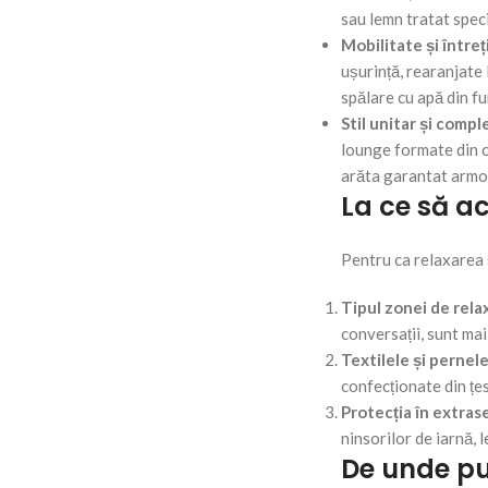
sau lemn tratat speci
Mobilitate și între
ușurință, rearanjate 
spălare cu apă din fu
Stil unitar și compl
lounge formate din ca
arăta garantat armo
La ce să a
Pentru ca relaxarea s
Tipul zonei de rela
conversații, sunt ma
Textilele și pernele
confecționate din țes
Protecția în extras
ninsorilor de iarnă, 
De unde pu