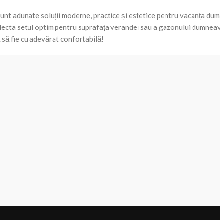
sunt adunate soluții moderne, practice și estetice pentru vacanța dum
lecta setul optim pentru suprafața verandei sau a gazonului dumneavo
să fie cu adevărat confortabilă!
OUR STORES
USEFUL 