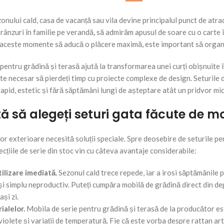
nului cald, casa de vacanță sau vila devine principalul punct de atra
prânzuri în familie pe verandă, să admirăm apusul de soare cu o cart
 aceste momente să aducă o plăcere maximă, este important să organi
pentru grădină și terasă ajută la transformarea unei curți obișnuite î
ste necesar să pierdeți timp cu proiecte complexe de design. Seturile d
apid, estetic și fără săptămâni lungi de așteptare atât un pridvor mic
ă să alegeți seturi gata făcute de mo
or exterioare necesită soluții speciale. Spre deosebire de seturile pen
lecțiile de serie din stoc vin cu câteva avantaje considerabile:
ilizare imediată.
Sezonul cald trece repede, iar a irosi săptămânile
și simplu neproductiv. Puteți cumpăra mobilă de grădină direct din depo
ași zi.
ialelor.
Mobila de serie pentru grădină și terasă de la producător es
iolete și variații de temperatură. Fie că este vorba despre rattan arti