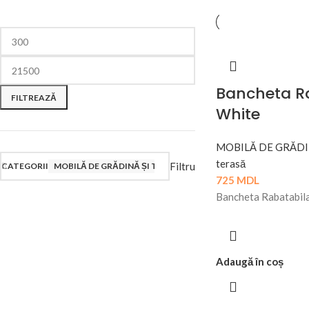
Bancheta Ra
FILTREAZĂ
White
MOBILĂ DE GRĂDI
terasă
Filtru
CATEGORII
MOBILĂ DE GRĂDINĂ ȘI TERASA
725
MDL
Bancheta Rabatabil
Adaugă în coș