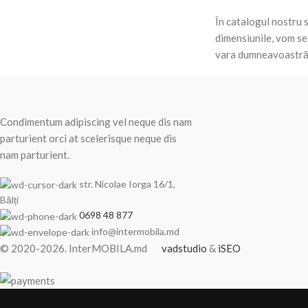
În catalogul nostru 
dimensiunile, vom se
vara dumneavoastră 
RECENT POSTS
Condimentum adipiscing vel neque dis nam
parturient orci at scelerisque neque dis
nam parturient.
str. Nicolae Iorga 16/1,
Bălți
0698 48 877
info@intermobila.md
© 2020-2026. InterMOBILA.md
vadstudio
&
iSEO