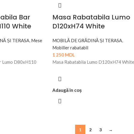
abila Bar
Masa Rabatabila Lumo
110 White
D120xH74 White
NĂ ȘI TERASA
,
Mese
MOBILĂ DE GRĂDINĂ ȘI TERASA
,
Mobilier rabatabil
1 250
MDL
ar Lumo D80xH110
Masa Rabatabila Lumo D120xH74 Whit
Adaugă în coș
1
2
3
→