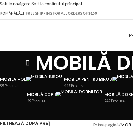
Salt la navigare
Salt la conținutul principal
ROMÂNĂ
BĂLȚI
FREE SHIPPING FOR ALL ORDERS OF $150
P
MOBILĂ D
MOBILĂ HOL
MOBILĂ PENTRU BIROU
55 Produse
447 Produse
MOBILĂ COPII
MOBILĂ DOR
29 Produse
247 Produse
FILTREAZĂ DUPĂ PREȚ
Prima pagină
/
MOBI