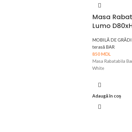
Masa Rabat
Lumo D80xH
MOBILĂ DE GRĂDI
terasă BAR
850
MDL
Masa Rabatabila B
White
Adaugă în coș