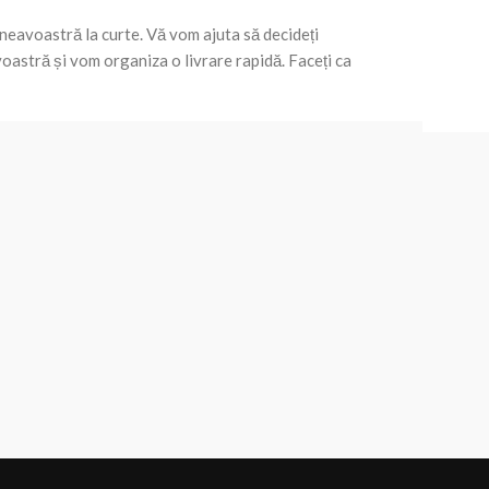
neavoastră la curte. Vă vom ajuta să decideți
astră și vom organiza o livrare rapidă. Faceți ca
LINKS
FOOTER MENU