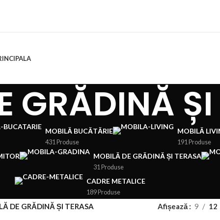
RINCIPALA
E GRĂDINĂ ȘI
MOBILĂ BUCĂTĂRIE
MOBILĂ LIV
431 Produse
191 Produse
MITOR
MOBILĂ DE GRĂDINĂ ȘI TERASA
31 Produse
CADRE METALICE
189 Produse
LĂ DE GRĂDINĂ ȘI TERASA
Afișează
9
12