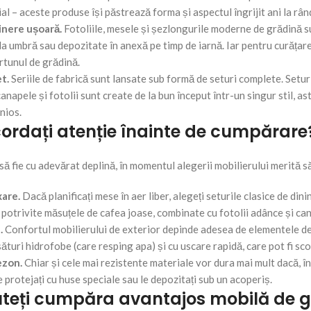
al – aceste produse își păstrează forma și aspectul îngrijit ani la rân
ținere ușoară.
Fotoliile, mesele și șezlongurile moderne de grădină su
la umbră sau depozitate în anexă pe timp de iarnă. Iar pentru curățare
rtunul de grădină.
et.
Seriile de fabrică sunt lansate sub formă de seturi complete. Seturi
napele și fotolii sunt create de la bun început într-un singur stil, a
nios.
cordați atenție înainte de cumpărare
ă fie cu adevărat deplină, în momentul alegerii mobilierului merită să 
xare.
Dacă planificați mese în aer liber, alegeți seturile clasice de din
i potrivite măsuțele de cafea joase, combinate cu fotolii adânce și c
.
Confortul mobilierului de exterior depinde adesea de elementele de
ături hidrofobe (care resping apa) și cu uscare rapidă, care pot fi sco
ezon.
Chiar și cele mai rezistente materiale vor dura mai mult dacă, î
le protejați cu huse speciale sau le depozitați sub un acoperiș.
teți cumpăra avantajos mobilă de gr