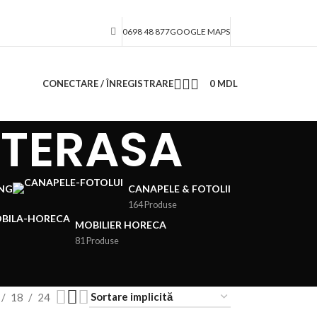
0698 48 877
GOOGLE MAPS
CONECTARE / ÎNREGISTRARE
0
MDL
 TERASA
ING
CANAPELE & FOTOLII
164 Produse
MOBILIER HORECA
81 Produse
18
24