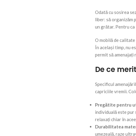
Odată cu sosirea sezo
liber: să organizăm 
un grătar. Pentru ca
O mobilă de calitate 
În același timp, nu e
permit să amenajați r
De ce merit
Specificul amenajăril
capriciile vremii. Co
Pregătite pentru ut
individuală este pur 
relaxați chiar în acee
Durabilitatea mater
umezeală, raze ultrav