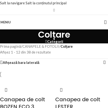
Salt la navigare
Salt la conținutul principal
MENIU
Colțare
Categorii
Prima pagină
/
CANAPELE & FOTOLII
/
Colțare
Afișez 1 - 12 din 38 de rezultate
Afișează bara laterală
Canapea de colt
Canapea de colt
BOZEN ECO 3
LESTER