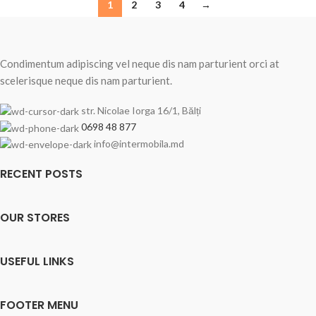
1
2
3
4
→
Condimentum adipiscing vel neque dis nam parturient orci at
scelerisque neque dis nam parturient.
str. Nicolae Iorga 16/1, Bălți
0698 48 877
info@intermobila.md
RECENT POSTS
OUR STORES
USEFUL LINKS
FOOTER MENU