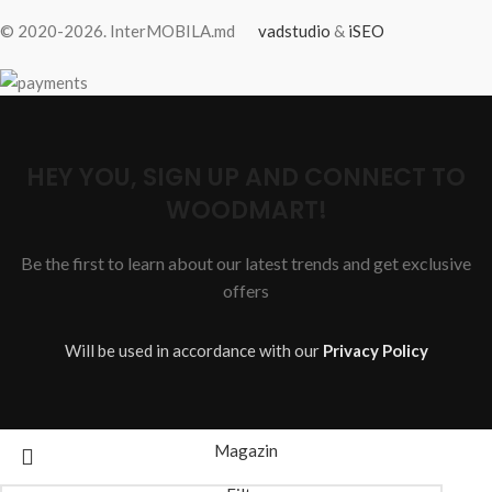
© 2020-2026. InterMOBILA.md
vadstudio
&
iSEO
HEY YOU, SIGN UP AND CONNECT TO
WOODMART!
Be the first to learn about our latest trends and get exclusive
offers
Will be used in accordance with our
Privacy Policy
Magazin