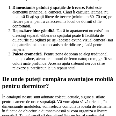
Dimensiunile patului și spațiile de trecere.
Patul este
elementul principal al camerei. Când îi calculați lățimea, nu
uitați să lăsați spații libere de trecere (minimum 60–70 cm) pe
fiecare parte, pentru ca accesul la locul de dormit să fie
confortabil.
Depozitare bine gândită.
Dacă în apartament nu există un
dressing separat, eliberarea spațiului poate fi facilitată de
dulapurile cu oglinzi pe uși (acestea extind vizual camera) sau
de paturile dotate cu mecanism de ridicare și ladă pentru
lenjerie.
Paleta cromatică.
Pentru zona de somn se aleg tradițional
nuanțe calme, atenuate – tonuri de lemn natur, crem, grafit sau
culori mate profunde. Acestea ajută sistemul nervos să se
relaxeze și predispun la un repaus total.
De unde puteți cumpăra avantajos mobilă
pentru dormitor?
În catalogul nostru sunt adunate colecții actuale, sigure și stilate
pentru camere de orice suprafață. Vă vom ajuta să vă orientați în
dimensiunile modulelor, vom selecta combinația ideală de elemente
în funcție de obiceiurile dumneavoastră și vom organiza o livrare
operativă. Transformați-vă dormitorul într-un loc al confortului