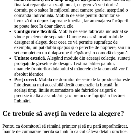
finalizat reparația sau v-ați mutat, cu greu vă veți dori să
dormiți pe o saltea în mijlocul unei camere goale, așteptând o
comandă individuală. Mobila de serie pentru dormitor se
livrează din depozit aproape imediat, iar amenajarea încăperii
se poate face în doar câteva zile.
Configurare flexibilă.
Mobila de serie fabricată industrial se
vinde pe elemente separate. Dumneavoastră jucați rolul de
designer și alegeți doar ceea ce vă permite suprafața: de
exemplu, un pat dublu spațios și o pereche de noptiere, sau un
set complet cu un dulap-cupe încăpător și o comodă elegantă.
Unitate estetică.
Alegând module din aceeași colecție, sunteți
protejați de greșelile de design. Textura tăbliei patului,
nuanțele fronturilor dulapului și mânerele de la comodă vor fi
absolut identice.
Preț corect.
Mobila de dormitor de serie de la producător este
întotdeauna mai accesibilă decât comenzile la bucată. În
același timp, liniile automatizate ale fabricilor asigură o
precizie înaltă a asamblării și o prelucrare îngrijită a fiecărei
îmbinări.
Ce trebuie să aveți în vedere la alegere?
Pentru ca dormitorul să rămână primitor și să nu pară supraîncărcat,
înainte de cumpărare merită să luați în calcul câteva detalii practice: