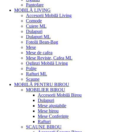
Pantofare
MOBILĂ LIVING
Accesorii Mobilă Living
Comode
Cuiere ML
Dulapuri
Dulapuri ML
Fotolii Bean-Bag
Mese
Mese de cafea
Mese Reviste, Cafea ML
Oglinzi Mobilă Living
Polițe
Rafturi ML
Scaune
MOBILĂ PENTRU BIROU
MOBILIER BIROU
Accesorii Mobilă Birou
Dulapuri
Mese ajustabile
Mese birou
Mese Conferințe
Rafturi
SCAUNE BIROU