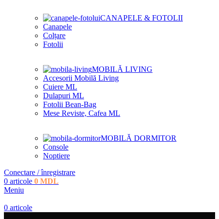
CANAPELE & FOTOLII
Canapele
Colțare
Fotolii
MOBILĂ LIVING
Accesorii Mobilă Living
Cuiere ML
Dulapuri ML
Fotolii Bean-Bag
Mese Reviste, Cafea ML
MOBILĂ DORMITOR
Console
Noptiere
Conectare / înregistrare
0
articole
0
MDL
Meniu
0
articole