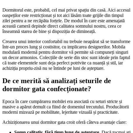
Dormitorul este, probabil, cel mai privat spațiu din casă. Aici accesul
oaspeților este restricționat și tot aici lăsăm toate grijile din timpul
zilei pentru a ne recăpăta forțele. De modul în care este amenajată
această cameră depinde direct calitatea somnului nostru, ceea ce
înseamnă starea de bine și dispoziția de dimineață.
Crearea unui interior confortabil nu trebuie neapărat să se transforme
într-un proces lung și costisitor, cu implicarea designerilor. Mobila
modulară modernă pentru dormitor vă permite să compuneți singuri
un decor armonios. Colecțiile de serie din stoc sunt ideale prin faptul
că toate elementele sunt deja perfect potrivite ca nuanță și stil, iar
achiziția propriu-zisă nu se întinde pe luni de așteptare.
De ce merită să analizați seturile de
dormitor gata confecționate?
Epoca în care cumpărarea mobilei era asociată cu seturi stricte și
masive a apărut demult ca fiind de domeniul trecutului. Producătorii
moderni mizează pe mobilitate, lejeritate vizuală și practicitate.
Achiziționarea unui dormitor gata croit oferă câteva avantaje clare:
Somn calitativ, fără timp lung de așteptare.
Dacă tocmai ați