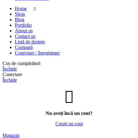
Home
Shop
Blog
Portfolio
About us
Contact us
Listă de dorințe
Compară
Conectare / înregistrare
Coș de cumpărături
Închide
Conectare
Închide
Nu aveți încă un cont?
Creați un cont
Magazin