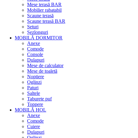
Mese terasă BAR
Mobilier rabatabil
Scaune terasă
Scaune terasă BAR
Seturi
Șezlonguri
MOBILĂ DORMITOR
Anexe
Comode
Console
Dulapuri
Mese de calculator
Mese de toaletă
Noptiere
Oglinzi
Paturi
Saltele
Taburete puf
Toppere
MOBILĂ HOL
Anexe
Comode
Cuiere
Dulapuri
Oglinzi