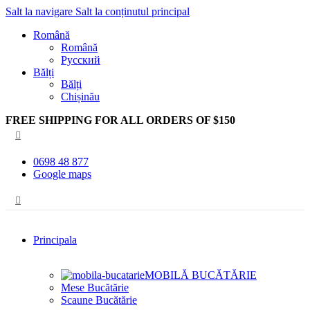
Salt la navigare
Salt la conținutul principal
Română
Română
Русский
Bălți
Bălți
Chișinău
FREE SHIPPING FOR ALL ORDERS OF $150
0698 48 877
Google maps
Principala
MOBILĂ BUCĂTĂRIE
Mese Bucătărie
Scaune Bucătărie