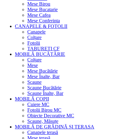
Mese Birou
Mese Bucatarie
Mese Cafea
Mese Conferinta
CANAPELE & FOTOLII
Canapele
Colțare
Fotolii
TABURETI CF
MOBILĂ BUCĂTĂRIE
Colțare
Mese
Mese Bucătărie
Mese Înalte, Bar
Scaune
Scaune Bucătărie
Scaune Înalte, Bar
MOBILĂ COPII
Cuiere MC
Fotolii Birou MC
Obiecte Decorative MC
Scaune, Măsuțe
MOBILĂ DE GRĂDINĂ ȘI TERASA
Canapele terasă
Mese terasă