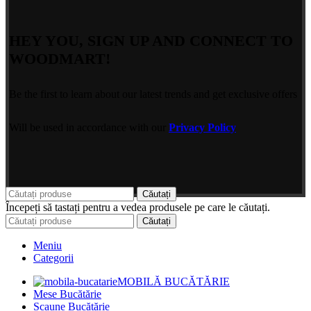
HEY YOU, SIGN UP AND CONNECT TO
WOODMART!
Be the first to learn about our latest trends and get exclusive offers
Will be used in accordance with our
Privacy Policy
Căutați
Începeți să tastați pentru a vedea produsele pe care le căutați.
Căutați
Meniu
Categorii
MOBILĂ BUCĂTĂRIE
Mese Bucătărie
Scaune Bucătărie