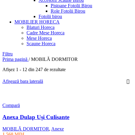
Accesorii Scaune Birou
Pistoane Fotolii Birou
Role Fotolii Birou
Fotolii birou
MOBILIER HORECA
Blaturi Horeca
Cadre Mese Horeca
Mese Horeca
Scaune Horeca
Filtru
Prima pagină
/
MOBILĂ DORMITOR
Afișez 1 - 12 din 247 de rezultate
Afișează bara laterală
Compară
Anexa Dulap Uși Culisante
MOBILĂ DORMITOR
,
Anexe
1 560
MDL