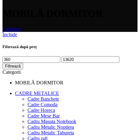
MOBILĂ DORMITOR
Categorii
Închide
Filtrează după preț
Preț
Preț
minim
maxim
Filtrează
Categorii
MOBILĂ DORMITOR
CADRE METALICE
Cadre Banchete
Cadre Comoda
Cadre Horeca
Cadre Mese Bar
Cadru Masuta Notebook
Cadru Metalic Noptiera
Cadru Metalic Tabureta
Cadru raft