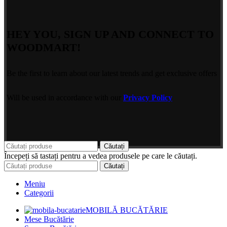
HEY YOU, SIGN UP AND CONNECT TO
WOODMART!
Be the first to learn about our latest trends and get exclusive offers
Will be used in accordance with our
Privacy Policy
Căutați
Începeți să tastați pentru a vedea produsele pe care le căutați.
Căutați
Meniu
Categorii
MOBILĂ BUCĂTĂRIE
Mese Bucătărie