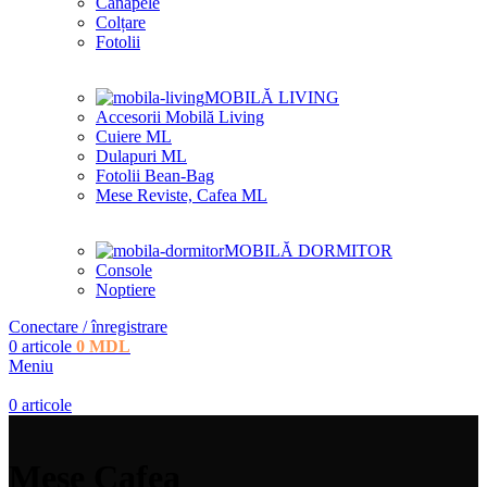
Canapele
Colțare
Fotolii
MOBILĂ LIVING
Accesorii Mobilă Living
Cuiere ML
Dulapuri ML
Fotolii Bean-Bag
Mese Reviste, Cafea ML
MOBILĂ DORMITOR
Console
Noptiere
Conectare / înregistrare
0
articole
0
MDL
Meniu
0
articole
Mese Cafea