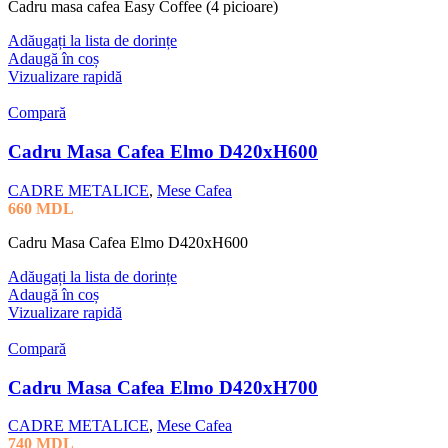
Cadru masa cafea Easy Coffee (4 picioare)
Adăugați la lista de dorințe
Adaugă în coș
Vizualizare rapidă
Compară
Cadru Masa Cafea Elmo D420xH600
CADRE METALICE
,
Mese Cafea
660
MDL
Cadru Masa Cafea Elmo D420xH600
Adăugați la lista de dorințe
Adaugă în coș
Vizualizare rapidă
Compară
Cadru Masa Cafea Elmo D420xH700
CADRE METALICE
,
Mese Cafea
740
MDL