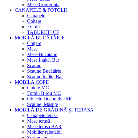
Mese Conferinta
CANAPELE & FOTOLII
Canapele
Colțare
Fotolii
TABURETI CF
MOBILĂ BUCĂTĂRIE
Colțare
Mese
Mese Bucătărie
Mese Înalte, Bar
Scaune
Scaune Bucătărie
Scaune Înalte, Bar
MOBILĂ COPII
Cuiere MC
Fotolii Birou MC
Obiecte Decorative MC
Scaune, Măsuțe
MOBILĂ DE GRĂDINĂ ȘI TERASA
Canapele terasă
Mese terasă
Mese terasă BAR
Mobilier rabatabil
Scaune terasă