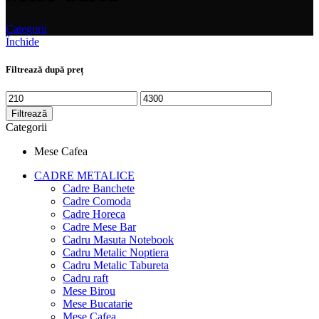
Categorii
Închide
Filtrează după preț
Preț
Preț
minim
maxim
Filtrează
Categorii
Mese Cafea
CADRE METALICE
Cadre Banchete
Cadre Comoda
Cadre Horeca
Cadre Mese Bar
Cadru Masuta Notebook
Cadru Metalic Noptiera
Cadru Metalic Tabureta
Cadru raft
Mese Birou
Mese Bucatarie
Mese Cafea