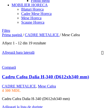
Fotolii birou
MOBILIER HORECA
Blaturi Horeca
Cadre Mese Horeca
Mese Horeca
Scaune Horeca
Filtru
Prima pagină
/
CADRE METALICE
/
Mese Cafea
Afișez 1 - 12 din 19 rezultate
Afișează bara laterală
Compară
Cadru Cafea Dalia H-340 (D612xh340 mm)
CADRE METALICE
,
Mese Cafea
4 300
MDL
Cadru Cafea Dalia H-340 (D612xh340 mm)
Adăugați la lista de dorințe