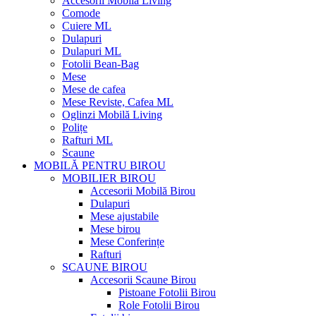
Accesorii Mobilă Living
Comode
Cuiere ML
Dulapuri
Dulapuri ML
Fotolii Bean-Bag
Mese
Mese de cafea
Mese Reviste, Cafea ML
Oglinzi Mobilă Living
Polițe
Rafturi ML
Scaune
MOBILĂ PENTRU BIROU
MOBILIER BIROU
Accesorii Mobilă Birou
Dulapuri
Mese ajustabile
Mese birou
Mese Conferințe
Rafturi
SCAUNE BIROU
Accesorii Scaune Birou
Pistoane Fotolii Birou
Role Fotolii Birou