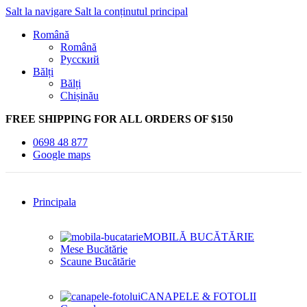
Salt la navigare
Salt la conținutul principal
Română
Română
Русский
Bălți
Bălți
Chișinău
FREE SHIPPING FOR ALL ORDERS OF $150
0698 48 877
Google maps
Principala
MOBILĂ BUCĂTĂRIE
Mese Bucătărie
Scaune Bucătărie
CANAPELE & FOTOLII