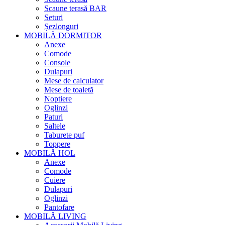
Scaune terasă BAR
Seturi
Șezlonguri
MOBILĂ DORMITOR
Anexe
Comode
Console
Dulapuri
Mese de calculator
Mese de toaletă
Noptiere
Oglinzi
Paturi
Saltele
Taburete puf
Toppere
MOBILĂ HOL
Anexe
Comode
Cuiere
Dulapuri
Oglinzi
Pantofare
MOBILĂ LIVING