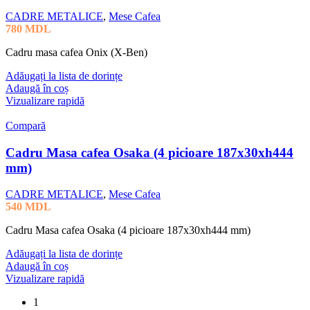
CADRE METALICE
,
Mese Cafea
780
MDL
Cadru masa cafea Onix (X-Ben)
Adăugați la lista de dorințe
Adaugă în coș
Vizualizare rapidă
Compară
Cadru Masa cafea Osaka (4 picioare 187x30xh444
mm)
CADRE METALICE
,
Mese Cafea
540
MDL
Cadru Masa cafea Osaka (4 picioare 187x30xh444 mm)
Adăugați la lista de dorințe
Adaugă în coș
Vizualizare rapidă
1