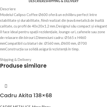
DESCRIERE
SHIPPING & DELIVERY
Descriere
Modelul Calipso Coffee Ø600 oferă un echilibru perfect între
stabilitate și durabilitate, fiind realizat din țeavă metalică de înaltă
calitate, cu profil de 40x20x1.2 mm.Designul său compact și elegant
îl face ideal pentru spații rezidențiale, lounge-uri, cafenele sau zone
de relaxare din birouri.Dimensiuni cadru: Ø565 x H460
mmCompatibil cu blaturi de: Ø560 mm, Ø600 mm, Ø700
mmConstrucția sa solidă asigură rezistență în timp.
Shipping & Delivery
Produse similare
Cadru Akita 138×68
CADRE METALICE
,
Mese Birou