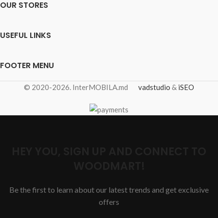
OUR STORES
USEFUL LINKS
FOOTER MENU
© 2020-2026. InterMOBILA.md
vadstudio
&
iSEO
HEY YOU, SIGN UP AND CONNECT TO
WOODMART!
Be the first to learn about our latest trends and get exclusive
offers