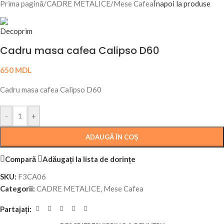
Prima pagină
/
CADRE METALICE
/
Mese Cafea
Înapoi la produse
Cadru masa cafea Calipso D60
650
MDL
Cadru masa cafea Calipso D60
-
+
ADAUGĂ ÎN COȘ
Compară
Adăugați la lista de dorințe
SKU:
F3CA06
Categorii:
CADRE METALICE
,
Mese Cafea
Partajați: