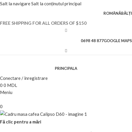
Salt la navigare
Salt la conținutul principal
ROMÂNĂ
BĂLȚI
FREE SHIPPING FOR ALL ORDERS OF $150
0698 48 877
GOOGLE MAPS
PRINCIPALA
Conectare / înregistrare
0
0
MDL
Meniu
0
Fă clic pentru a mări