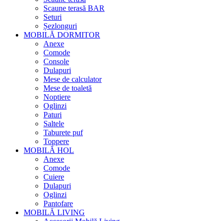
Scaune terasă BAR
Seturi
Șezlonguri
MOBILĂ DORMITOR
Anexe
Comode
Console
Dulapuri
Mese de calculator
Mese de toaletă
Noptiere
Oglinzi
Paturi
Saltele
Taburete puf
Toppere
MOBILĂ HOL
Anexe
Comode
Cuiere
Dulapuri
Oglinzi
Pantofare
MOBILĂ LIVING