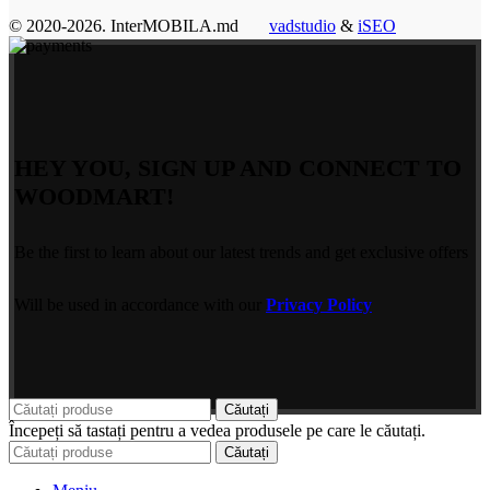
© 2020-2026. InterMOBILA.md
vadstudio
&
iSEO
HEY YOU, SIGN UP AND CONNECT TO
WOODMART!
Be the first to learn about our latest trends and get exclusive offers
Will be used in accordance with our
Privacy Policy
Căutați
Începeți să tastați pentru a vedea produsele pe care le căutați.
Căutați