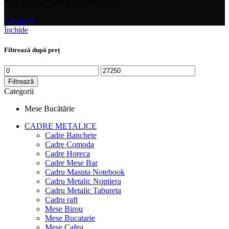
Categorii
Închide
Filtrează după preț
Preț
Preț
minim
maxim
Filtrează
Categorii
Mese Bucătărie
CADRE METALICE
Cadre Banchete
Cadre Comoda
Cadre Horeca
Cadre Mese Bar
Cadru Masuta Notebook
Cadru Metalic Noptiera
Cadru Metalic Tabureta
Cadru raft
Mese Birou
Mese Bucatarie
Mese Cafea