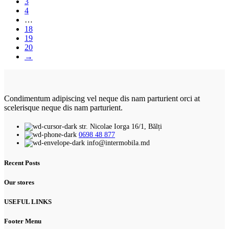
3
4
…
18
19
20
→
Condimentum adipiscing vel neque dis nam parturient orci at
scelerisque neque dis nam parturient.
str. Nicolae Iorga 16/1, Bălți
0698 48 877
info@intermobila.md
Recent Posts
Our stores
USEFUL LINKS
Footer Menu