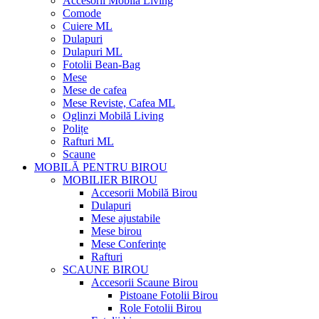
Accesorii Mobilă Living
Comode
Cuiere ML
Dulapuri
Dulapuri ML
Fotolii Bean-Bag
Mese
Mese de cafea
Mese Reviste, Cafea ML
Oglinzi Mobilă Living
Polițe
Rafturi ML
Scaune
MOBILĂ PENTRU BIROU
MOBILIER BIROU
Accesorii Mobilă Birou
Dulapuri
Mese ajustabile
Mese birou
Mese Conferințe
Rafturi
SCAUNE BIROU
Accesorii Scaune Birou
Pistoane Fotolii Birou
Role Fotolii Birou