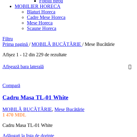
Fotolii birou
MOBILIER HORECA
Blaturi Horeca
Cadre Mese Horeca
Mese Horeca
Scaune Horeca
Filtru
Prima pagină
/
MOBILĂ BUCĂTĂRIE
/
Mese Bucătărie
Afișez 1 - 12 din 229 de rezultate
Afișează bara laterală
Compară
Cadru Masa TL-01 White
MOBILĂ BUCĂTĂRIE
,
Mese Bucătărie
1 470
MDL
Cadru Masa TL-01 White
Adăugați la lista de dorințe