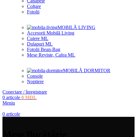
Canapele
Colțare
Fotolii
MOBILĂ LIVING
Accesorii Mobilă Living
Cuiere ML
Dulapuri ML
Fotolii Bean-Bag
Mese Reviste, Cafea ML
MOBILĂ DORMITOR
Console
Noptiere
Conectare / înregistrare
0
articole
0
MDL
Meniu
0
articole
Mese Bucătărie