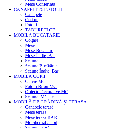
Mese Conferinta
CANAPELE & FOTOLII
Canapele
Colțare
Fotolii
TABURETI CF
MOBILĂ BUCĂTĂRIE
Colțare
Mese
Mese Bucătărie
Mese Înalte, Bar
Scaune
Scaune Bucătărie
Scaune Înalte, Bar
MOBILĂ COPII
Cuiere MC
Fotolii Birou MC
Obiecte Decorative MC
Scaune, Măsuțe
MOBILĂ DE GRĂDINĂ ȘI TERASA
Canapele terasă
Mese terasă
Mese terasă BAR
Mobilier rabatabil
Scaune terasă