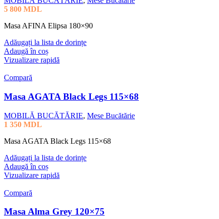
MOBILĂ BUCĂTĂRIE
,
Mese Bucătărie
5 800
MDL
Masa AFINA Elipsa 180×90
Adăugați la lista de dorințe
Adaugă în coș
Vizualizare rapidă
Compară
Masa AGATA Black Legs 115×68
MOBILĂ BUCĂTĂRIE
,
Mese Bucătărie
1 350
MDL
Masa AGATA Black Legs 115×68
Adăugați la lista de dorințe
Adaugă în coș
Vizualizare rapidă
Compară
Masa Alma Grey 120×75