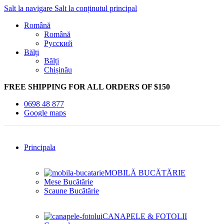
Salt la navigare
Salt la conținutul principal
Română
Română
Русский
Bălți
Bălți
Chișinău
FREE SHIPPING FOR ALL ORDERS OF $150
0698 48 877
Google maps
Principala
MOBILĂ BUCĂTĂRIE
Mese Bucătărie
Scaune Bucătărie
CANAPELE & FOTOLII