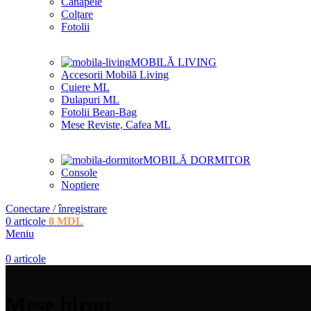
Canapele
Colțare
Fotolii
MOBILĂ LIVING
Accesorii Mobilă Living
Cuiere ML
Dulapuri ML
Fotolii Bean-Bag
Mese Reviste, Cafea ML
MOBILĂ DORMITOR
Console
Noptiere
Conectare / înregistrare
0
articole
0
MDL
Meniu
0
articole
Mese birou