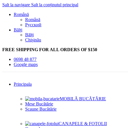
Salt la navigare
Salt la conținutul principal
Română
Română
Русский
Bălți
Bălți
Chișinău
FREE SHIPPING FOR ALL ORDERS OF $150
0698 48 877
Google maps
Principala
MOBILĂ BUCĂTĂRIE
Mese Bucătărie
Scaune Bucătărie
CANAPELE & FOTOLII