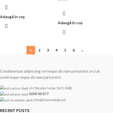
Adaugă în coș
Adaugă în coș
1
2
3
4
5
6
→
Condimentum adipiscing vel neque dis nam parturient orci at
scelerisque neque dis nam parturient.
str. Nicolae Iorga 16/1, Bălți
0698 48 877
info@intermobila.md
RECENT POSTS