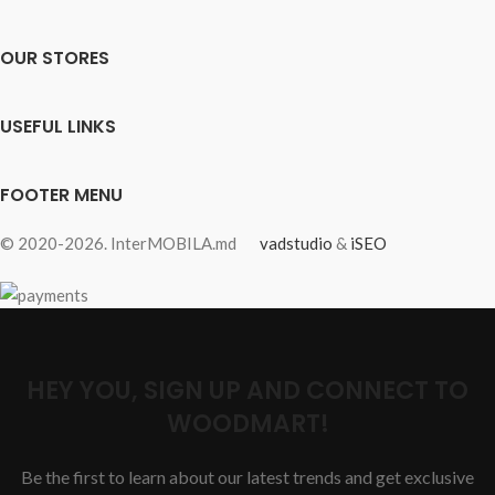
OUR STORES
USEFUL LINKS
FOOTER MENU
© 2020-2026. InterMOBILA.md
vadstudio
&
iSEO
HEY YOU, SIGN UP AND CONNECT TO
WOODMART!
Be the first to learn about our latest trends and get exclusive