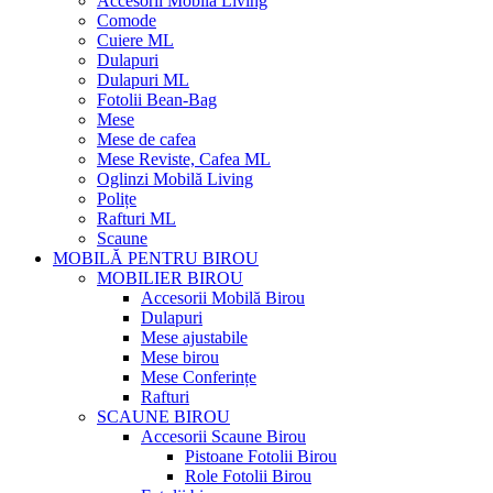
Accesorii Mobilă Living
Comode
Cuiere ML
Dulapuri
Dulapuri ML
Fotolii Bean-Bag
Mese
Mese de cafea
Mese Reviste, Cafea ML
Oglinzi Mobilă Living
Polițe
Rafturi ML
Scaune
MOBILĂ PENTRU BIROU
MOBILIER BIROU
Accesorii Mobilă Birou
Dulapuri
Mese ajustabile
Mese birou
Mese Conferințe
Rafturi
SCAUNE BIROU
Accesorii Scaune Birou
Pistoane Fotolii Birou
Role Fotolii Birou