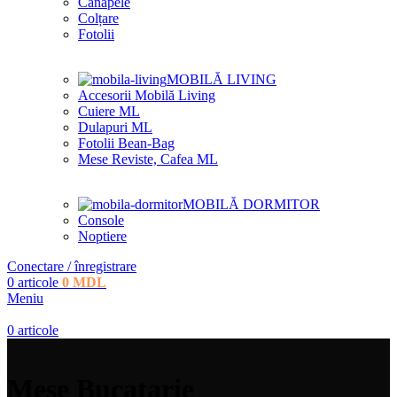
Canapele
Colțare
Fotolii
MOBILĂ LIVING
Accesorii Mobilă Living
Cuiere ML
Dulapuri ML
Fotolii Bean-Bag
Mese Reviste, Cafea ML
MOBILĂ DORMITOR
Console
Noptiere
Conectare / înregistrare
0
articole
0
MDL
Meniu
0
articole
Mese Bucatarie