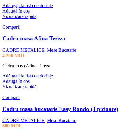
Adăugați la lista de dorințe
Adaugă în coș
Vizualizare rapidă
Compară
Cadru masa Afina Tereza
CADRE METALICE
,
Mese Bucatarie
4 200
MDL
Cadru masa Afina Tereza
Adăugați la lista de dorințe
Adaugă în coș
Vizualizare rapidă
Compară
Cadru masa bucatarie Easy Rondo (3 picioare)
CADRE METALICE
,
Mese Bucatarie
600
MDL