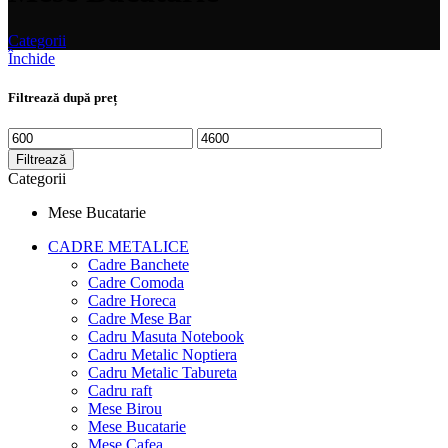
Categorii
Închide
Filtrează după preț
Preț
Preț
minim
maxim
Filtrează
Categorii
Mese Bucatarie
CADRE METALICE
Cadre Banchete
Cadre Comoda
Cadre Horeca
Cadre Mese Bar
Cadru Masuta Notebook
Cadru Metalic Noptiera
Cadru Metalic Tabureta
Cadru raft
Mese Birou
Mese Bucatarie
Mese Cafea