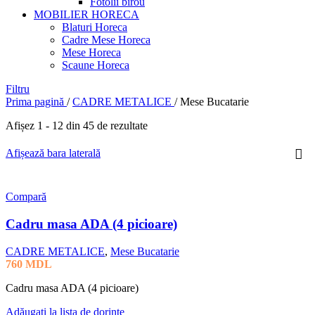
Fotolii birou
MOBILIER HORECA
Blaturi Horeca
Cadre Mese Horeca
Mese Horeca
Scaune Horeca
Filtru
Prima pagină
/
CADRE METALICE
/
Mese Bucatarie
Afișez 1 - 12 din 45 de rezultate
Afișează bara laterală
Compară
Cadru masa ADA (4 picioare)
CADRE METALICE
,
Mese Bucatarie
760
MDL
Cadru masa ADA (4 picioare)
Adăugați la lista de dorințe