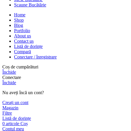
Scaune Bucătărie
Home
Shop
Blog
Portfolio
About us
Contact us
Listă de dorințe
Compară
Conectare / înregistrare
Coș de cumpărături
Închide
Conectare
Închide
Nu aveți încă un cont?
Creați un cont
Magazin
Filtre
Listă de dorințe
0
articole
Coș
Contul meu