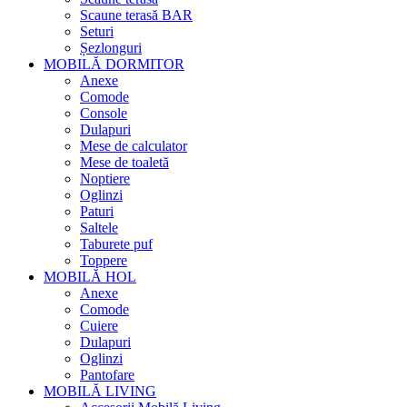
Scaune terasă BAR
Seturi
Șezlonguri
MOBILĂ DORMITOR
Anexe
Comode
Console
Dulapuri
Mese de calculator
Mese de toaletă
Noptiere
Oglinzi
Paturi
Saltele
Taburete puf
Toppere
MOBILĂ HOL
Anexe
Comode
Cuiere
Dulapuri
Oglinzi
Pantofare
MOBILĂ LIVING