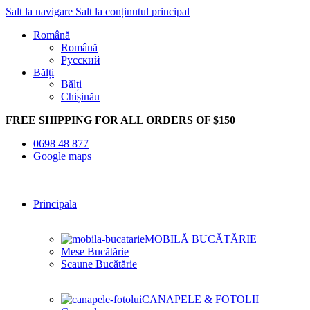
Salt la navigare
Salt la conținutul principal
Română
Română
Русский
Bălți
Bălți
Chișinău
FREE SHIPPING FOR ALL ORDERS OF $150
0698 48 877
Google maps
Principala
MOBILĂ BUCĂTĂRIE
Mese Bucătărie
Scaune Bucătărie
CANAPELE & FOTOLII