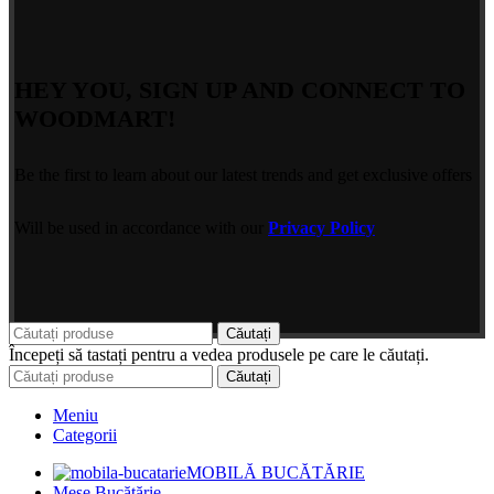
HEY YOU, SIGN UP AND CONNECT TO
WOODMART!
Be the first to learn about our latest trends and get exclusive offers
Will be used in accordance with our
Privacy Policy
Căutați
Începeți să tastați pentru a vedea produsele pe care le căutați.
Căutați
Meniu
Categorii
MOBILĂ BUCĂTĂRIE
Mese Bucătărie