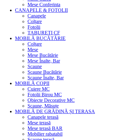
Mese Conferinta
CANAPELE & FOTOLII
Canapele
Colțare
Fotolii
TABURETI CF
MOBILĂ BUCĂTĂRIE
Colțare
Mese
Mese Bucătărie
Mese Înalte, Bar
Scaune
Scaune Bucătărie
Scaune Înalte, Bar
MOBILĂ COPII
Cuiere MC
Fotolii Birou MC
Obiecte Decorative MC
Scaune, Măsuțe
MOBILĂ DE GRĂDINĂ ȘI TERASA
Canapele terasă
Mese terasă
Mese terasă BAR
Mobilier rabatabil
Scaune terasă