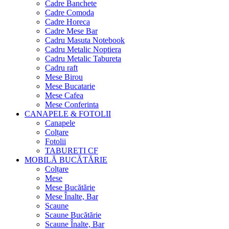
Cadre Banchete
Cadre Comoda
Cadre Horeca
Cadre Mese Bar
Cadru Masuta Notebook
Cadru Metalic Noptiera
Cadru Metalic Tabureta
Cadru raft
Mese Birou
Mese Bucatarie
Mese Cafea
Mese Conferinta
CANAPELE & FOTOLII
Canapele
Colțare
Fotolii
TABURETI CF
MOBILĂ BUCĂTĂRIE
Colțare
Mese
Mese Bucătărie
Mese Înalte, Bar
Scaune
Scaune Bucătărie
Scaune Înalte, Bar