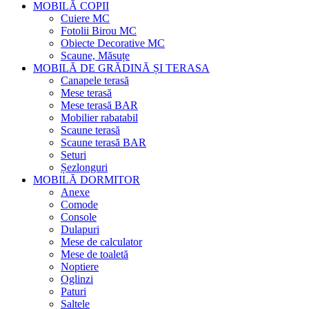
MOBILĂ COPII
Cuiere MC
Fotolii Birou MC
Obiecte Decorative MC
Scaune, Măsuțe
MOBILĂ DE GRĂDINĂ ȘI TERASA
Canapele terasă
Mese terasă
Mese terasă BAR
Mobilier rabatabil
Scaune terasă
Scaune terasă BAR
Seturi
Șezlonguri
MOBILĂ DORMITOR
Anexe
Comode
Console
Dulapuri
Mese de calculator
Mese de toaletă
Noptiere
Oglinzi
Paturi
Saltele