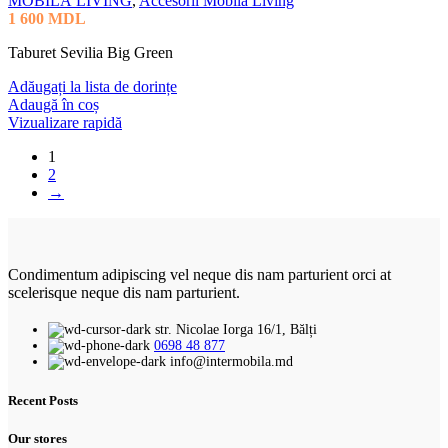
MOBILĂ LIVING
,
Accesorii Mobilă Living
1 600
MDL
Taburet Sevilia Big Green
Adăugați la lista de dorințe
Adaugă în coș
Vizualizare rapidă
1
2
→
Condimentum adipiscing vel neque dis nam parturient orci at
scelerisque neque dis nam parturient.
str. Nicolae Iorga 16/1, Bălți
0698 48 877
info@intermobila.md
Recent Posts
Our stores