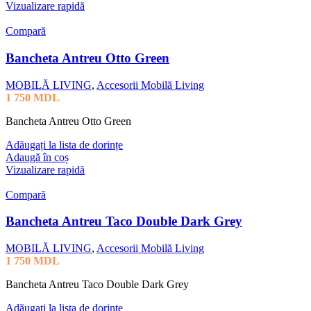
Vizualizare rapidă
Compară
Bancheta Antreu Otto Green
MOBILĂ LIVING
,
Accesorii Mobilă Living
1 750
MDL
Bancheta Antreu Otto Green
Adăugați la lista de dorințe
Adaugă în coș
Vizualizare rapidă
Compară
Bancheta Antreu Taco Double Dark Grey
MOBILĂ LIVING
,
Accesorii Mobilă Living
1 750
MDL
Bancheta Antreu Taco Double Dark Grey
Adăugați la lista de dorințe