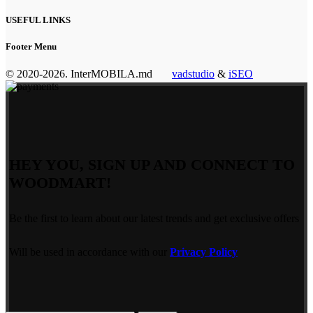
USEFUL LINKS
Footer Menu
© 2020-2026. InterMOBILA.md
vadstudio
&
iSEO
HEY YOU, SIGN UP AND CONNECT TO
WOODMART!
Be the first to learn about our latest trends and get exclusive offers
Will be used in accordance with our
Privacy Policy