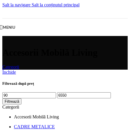
Salt la navigare
Salt la conținutul principal
MENIU
Accesorii Mobilă Living
Categorii
Închide
Filtrează după preț
Preț
Preț
minim
maxim
Filtrează
Categorii
Accesorii Mobilă Living
CADRE METALICE