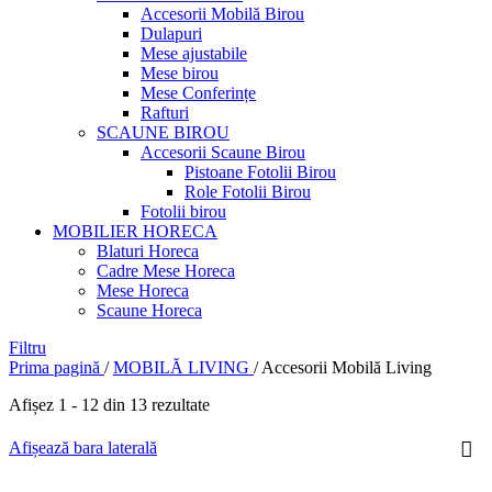
Accesorii Mobilă Birou
Dulapuri
Mese ajustabile
Mese birou
Mese Conferințe
Rafturi
SCAUNE BIROU
Accesorii Scaune Birou
Pistoane Fotolii Birou
Role Fotolii Birou
Fotolii birou
MOBILIER HORECA
Blaturi Horeca
Cadre Mese Horeca
Mese Horeca
Scaune Horeca
Filtru
Prima pagină
/
MOBILĂ LIVING
/
Accesorii Mobilă Living
Afișez 1 - 12 din 13 rezultate
Afișează bara laterală