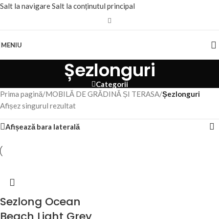
Salt la navigare
Salt la conținutul principal
MENIU
Șezlonguri
Categorii
Prima pagină
/
MOBILĂ DE GRĂDINĂ ȘI TERASA
/
Șezlonguri
Afișez singurul rezultat
Afișează bara laterală
Sezlong Ocean
Beach Light Grey