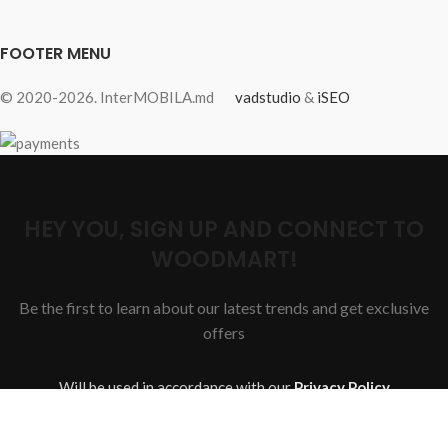
FOOTER MENU
© 2020-2026. InterMOBILA.md
vadstudio
&
iSEO
HEY YOU, SIGN UP AND CONNECT TO
WOODMART!
Be the first to learn about our latest trends and get exclusive
offers
Will be used in accordance with our
Privacy Policy