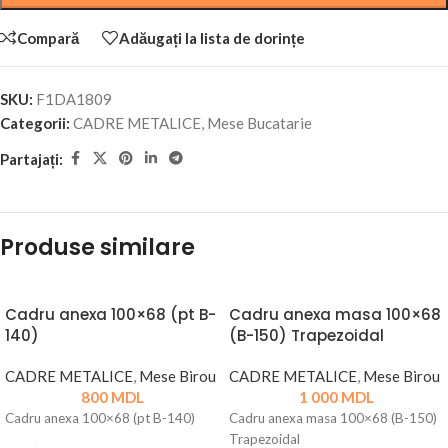
Compară
Adăugați la lista de dorințe
SKU:
F1DA1809
Categorii:
CADRE METALICE
,
Mese Bucatarie
Partajați:
Produse similare
Cadru anexa 100×68 (pt B-
Cadru anexa masa 100×68
140)
(B-150) Trapezoidal
CADRE METALICE
,
Mese Birou
CADRE METALICE
,
Mese Birou
800
MDL
1 000
MDL
Cadru anexa 100×68 (pt B-140)
Cadru anexa masa 100×68 (B-150)
Trapezoidal