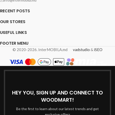
info@intermobila.md
RECENT POSTS
OUR STORES
USEFUL LINKS
FOOTER MENU
© 2020-2026. InterMOBILA.md
vadstudio
&
iSEO
HEY YOU, SIGN UP AND CONNECT TO
WOODMART!
Be the first to learn about our latest trends and get
exclusive offers