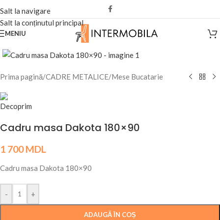
Salt la navigare
Salt la conținutul principal
MENIU
Fă clic pentru a mări
Prima pagină
/
CADRE METALICE
/
Mese Bucatarie
Cadru masa Dakota 180×90
1 700
MDL
Cadru masa Dakota 180×90
-
+
ADAUGĂ ÎN COȘ