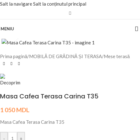
Salt la navigare
Salt la conținutul principal
MENIU
Fă clic pentru a mări
Prima pagină
/
MOBILĂ DE GRĂDINĂ ȘI TERASA
/
Mese terasă
Masa Cafea Terasa Carina T35
1 050
MDL
Masa Cafea Terasa Carina T35
-
+