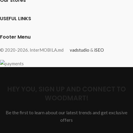
Our stores
USEFUL LINKS
Footer Menu
© 2020-2026. InterMOBILA.md
vadstudio
&
iSEO
HEY YOU, SIGN UP AND CONNECT TO
WOODMART!
Be the first to learn about our latest trends and get exclusive
offers