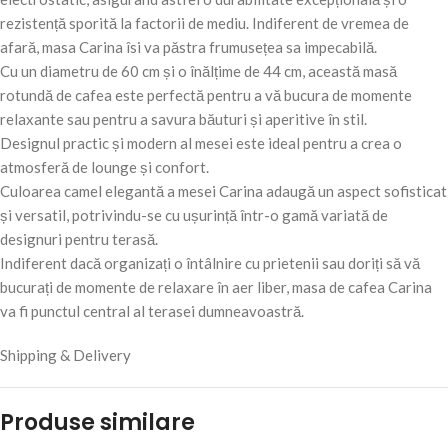
rezistență sporită la factorii de mediu. Indiferent de vremea de
afară, masa Carina îsi va păstra frumusețea sa impecabilă.
Cu un diametru de 60 cm și o înălțime de 44 cm, această masă
rotundă de cafea este perfectă pentru a vă bucura de momente
relaxante sau pentru a savura băuturi și aperitive în stil.
Designul practic și modern al mesei este ideal pentru a crea o
atmosferă de lounge și confort.
Culoarea camel elegantă a mesei Carina adaugă un aspect sofisticat
și versatil, potrivindu-se cu ușurință într-o gamă variată de
designuri pentru terasă.
Indiferent dacă organizați o întâlnire cu prietenii sau doriți să vă
bucurați de momente de relaxare în aer liber, masa de cafea Carina
va fi punctul central al terasei dumneavoastră.
Shipping & Delivery
Produse similare