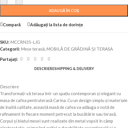
ADAUGĂ ÎN COȘ
Compară
Adăugați la lista de dorințe
SKU:
MCCRN35-LJG
Categorii:
Mese terasă
,
MOBILĂ DE GRĂDINĂ ȘI TERASA
Partajați:
DESCRIERE
SHIPPING & DELIVERY
Descriere
Transformați-vă terasa într-un spațiu contemporan și elegant cu
masa de cafea pentruterasă Carina. Cu un design simplu și materiale
de înaltă calitate, această masă de cafea va adăuga o notă de
rafinament în fiecare moment petrecut la bucătărie sau terasă.
Corpul și blatul mesei sunt realizate din metal vopsit în câmp
electrostatic, asigurând astfel o durabilitate excepțională și o