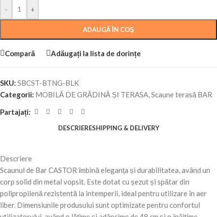
-
+
ADAUGĂ ÎN COȘ
Compară
Adăugați la lista de dorințe
SKU:
SBCST-BTNG-BLK
Categorii:
MOBILĂ DE GRĂDINĂ ȘI TERASA
,
Scaune terasă BAR
Partajați:
DESCRIERE
SHIPPING & DELIVERY
Descriere
Scaunul de Bar CASTOR îmbină eleganța și durabilitatea, având un
corp solid din metal vopsit. Este dotat cu șezut și spătar din
polipropilenă rezistentă la intemperii, ideal pentru utilizare în aer
liber. Dimensiunile produsului sunt optimizate pentru confortul
utilizatorului, având o lățime și adâncime de 48 cm și o înălțime