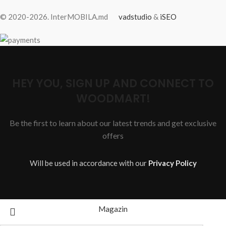
© 2020-2026. InterMOBILA.md
vadstudio
&
iSEO
HEY YOU, SIGN UP AND CONNECT TO
WOODMART!
Be the first to learn about our latest trends and get exclusive
offers
Will be used in accordance with our
Privacy Policy
Magazin