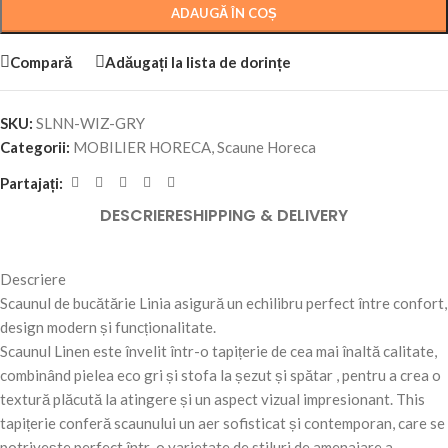
ADAUGĂ ÎN COȘ
Compară
Adăugați la lista de dorințe
SKU:
SLNN-WIZ-GRY
Categorii:
MOBILIER HORECA
,
Scaune Horeca
Partajați:
DESCRIERE
SHIPPING & DELIVERY
Descriere
Scaunul de bucătărie Linia asigură un echilibru perfect între confort,
design modern și funcționalitate.
Scaunul Linen este învelit într-o tapițerie de cea mai înaltă calitate,
combinând pielea eco gri și stofa la șezut și spătar , pentru a crea o
textură plăcută la atingere și un aspect vizual impresionant. This
tapițerie conferă scaunului un aer sofisticat și contemporan, care se
potrivește perfect într-o varietate de stiluri de amenajare a