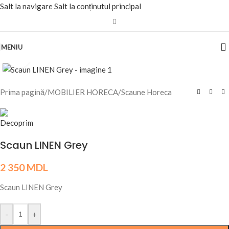
Salt la navigare
Salt la conținutul principal
MENIU
Fă clic pentru a mări
Prima pagină
/
MOBILIER HORECA
/
Scaune Horeca
Scaun LINEN Grey
2 350
MDL
Scaun LINEN Grey
-
+