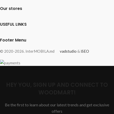
Our stores
USEFUL LINKS
Footer Menu
© 2020-2026. InterMOBILA.md
vadstudio
&
iSEO
HEY YOU, SIGN UP AND CONNECT TO
WOODMART!
Be the first to learn about our latest trends and get exclusive
offers