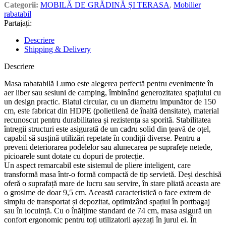
Categorii:
MOBILĂ DE GRĂDINĂ ȘI TERASA
,
Mobilier
rabatabil
Partajați:
Descriere
Shipping & Delivery
Descriere
Masa rabatabilă Lumo este alegerea perfectă pentru evenimente în
aer liber sau sesiuni de camping, îmbinând generozitatea spațiului cu
un design practic. Blatul circular, cu un diametru impunător de 150
cm, este fabricat din HDPE (polietilenă de înaltă densitate), material
recunoscut pentru durabilitatea și rezistența sa sporită. Stabilitatea
întregii structuri este asigurată de un cadru solid din țeavă de oțel,
capabil să susțină utilizări repetate în condiții diverse. Pentru a
preveni deteriorarea podelelor sau alunecarea pe suprafețe netede,
picioarele sunt dotate cu dopuri de protecție.
Un aspect remarcabil este sistemul de pliere inteligent, care
transformă masa într-o formă compactă de tip servietă. Deși deschisă
oferă o suprafață mare de lucru sau servire, în stare pliată aceasta are
o grosime de doar 9,5 cm. Această caracteristică o face extrem de
simplu de transportat și depozitat, optimizând spațiul în portbagaj
sau în locuință. Cu o înălțime standard de 74 cm, masa asigură un
confort ergonomic pentru toți utilizatorii așezați în jurul ei. În