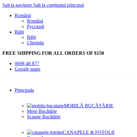
Salt la navigare
Salt la conținutul principal
Română
Română
Русский
Bălți
Bălți
Chișinău
FREE SHIPPING FOR ALL ORDERS OF $150
0698 48 877
Google maps
Principala
MOBILĂ BUCĂTĂRIE
Mese Bucătărie
Scaune Bucătărie
CANAPELE & FOTOLII