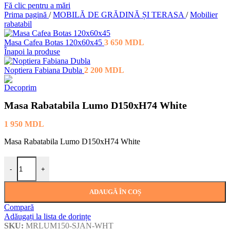
Fă clic pentru a mări
Prima pagină
/
MOBILĂ DE GRĂDINĂ ȘI TERASA
/
Mobilier
rabatabil
Masa Cafea Botas 120x60x45
3 650
MDL
Înapoi la produse
Noptiera Fabiana Dubla
2 200
MDL
Masa Rabatabila Lumo D150xH74 White
1 950
MDL
Masa Rabatabila Lumo D150xH74 White
Cantitate Masa Rabatabila Lumo D150xH74 White
-
+
ADAUGĂ ÎN COȘ
Compară
Adăugați la lista de dorințe
SKU:
MRLUM150-SJAN-WHT