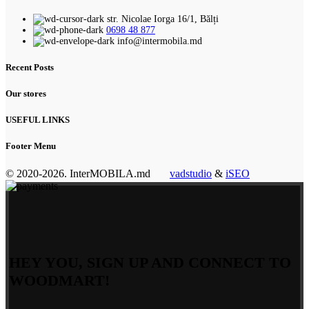
str. Nicolae Iorga 16/1, Bălți
0698 48 877
info@intermobila.md
Recent Posts
Our stores
USEFUL LINKS
Footer Menu
© 2020-2026. InterMOBILA.md
vadstudio
&
iSEO
HEY YOU, SIGN UP AND CONNECT TO
WOODMART!