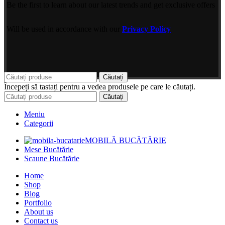
Be the first to learn about our latest trends and get exclusive offers
Will be used in accordance with our
Privacy Policy
Căutați
Începeți să tastați pentru a vedea produsele pe care le căutați.
Căutați
Meniu
Categorii
MOBILĂ BUCĂTĂRIE
Mese Bucătărie
Scaune Bucătărie
Home
Shop
Blog
Portfolio
About us
Contact us