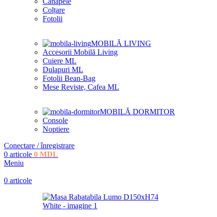
Canapele
Colțare
Fotolii
MOBILĂ LIVING
Accesorii Mobilă Living
Cuiere ML
Dulapuri ML
Fotolii Bean-Bag
Mese Reviste, Cafea ML
MOBILĂ DORMITOR
Console
Noptiere
Conectare / înregistrare
0
articole
0
MDL
Meniu
0
articole