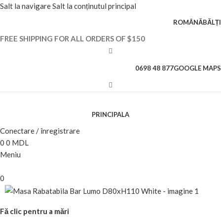
Salt la navigare
Salt la conținutul principal
ROMÂNĂ
BĂLȚI
FREE SHIPPING FOR ALL ORDERS OF $150
0698 48 877
GOOGLE MAPS
PRINCIPALA
Conectare / înregistrare
0
0
MDL
Meniu
0
Fă clic pentru a mări