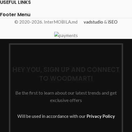
USEFUL LINKS
Footer Menu
© 2020-2026. InterMOBILA.md
vadstudio
&
iSEO
HEY YOU, SIGN UP AND CONNECT
TO WOODMART!
Be the first to learn about our latest trends and get
exclusive offers
Will be used in accordance with our
Privacy Policy