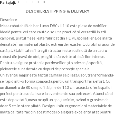
Partajați:
DESCRIERE
SHIPPING & DELIVERY
Descriere
Masa rabatabilă de bar Lumo D80xH110 este piesa de mobilier
ideală pentru cei care caută o soluție practică și versatilă în stil
camping. Blatul mesei este fabricat din HDPE (polietilenă de înaltă
densitate), un material plastic extrem de rezistent, durabil și ușor de
curățat. Stabilitatea întregii structuri este susținută de un cadru
robust din țeavă de oțel, pregătit să reziste utilizărilor intense.
Pentru a asigura protecția pardoselilor și o aderență sporită,
picioarele sunt dotate cu dopuri de protecție speciale.
Un avantaj major este faptul că masa se pliază ușor, transformându-
se rapid într-o formă compactă pentru un transport fără efort. Cu
un diametru de 80 cm și o înălțime de 110 cm, aceasta oferă spațiul
perfect pentru socializare la evenimente sau petreceri. Atunci când
este depozitată, masa ocupă un spațiu minim, având o grosime de
doar 5 cm în stare pliată. Designul său ergonomic și materialele de
înaltă calitate fac din acest model o alegere excelentă atât pentru