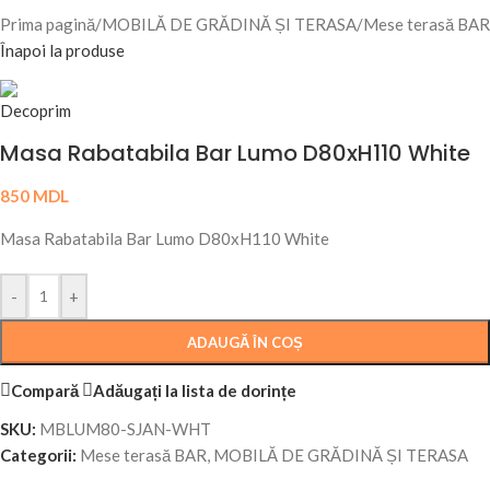
Prima pagină
/
MOBILĂ DE GRĂDINĂ ȘI TERASA
/
Mese terasă BAR
Înapoi la produse
Masa Rabatabila Bar Lumo D80xH110 White
850
MDL
Masa Rabatabila Bar Lumo D80xH110 White
-
+
ADAUGĂ ÎN COȘ
Compară
Adăugați la lista de dorințe
SKU:
MBLUM80-SJAN-WHT
Categorii:
Mese terasă BAR
,
MOBILĂ DE GRĂDINĂ ȘI TERASA