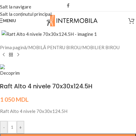
Salt la navigare
Salt la conținutul principal
MENIU
Fă clic pentru a mări
Prima pagină
/
MOBILĂ PENTRU BIROU
/
MOBILIER BIROU
Raft Alto 4 nivele 70x30x124.5H
1 050
MDL
Raft Alto 4 nivele 70x30x124.5H
-
+