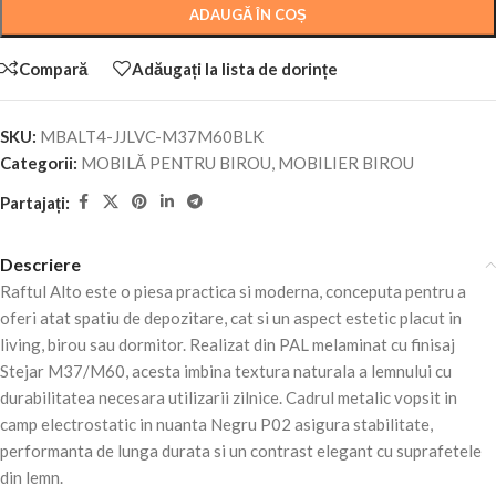
ADAUGĂ ÎN COȘ
Compară
Adăugați la lista de dorințe
SKU:
MBALT4-JJLVC-M37M60BLK
Categorii:
MOBILĂ PENTRU BIROU
,
MOBILIER BIROU
Partajați:
Descriere
Raftul Alto este o piesa practica si moderna, conceputa pentru a
oferi atat spatiu de depozitare, cat si un aspect estetic placut in
living, birou sau dormitor. Realizat din PAL melaminat cu finisaj
Stejar M37/M60, acesta imbina textura naturala a lemnului cu
durabilitatea necesara utilizarii zilnice. Cadrul metalic vopsit in
camp electrostatic in nuanta Negru P02 asigura stabilitate,
performanta de lunga durata si un contrast elegant cu suprafetele
din lemn.