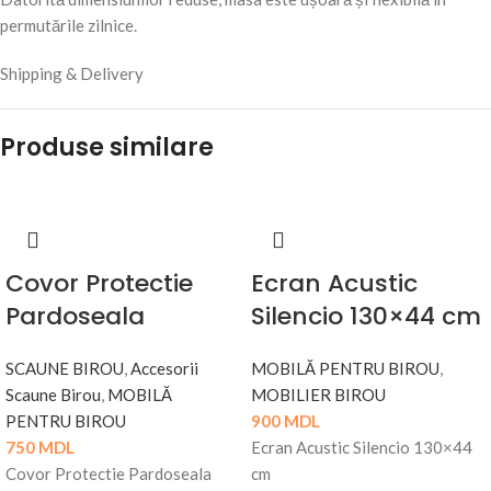
permutările zilnice.
Shipping & Delivery
Produse similare
Covor Protectie
Ecran Acustic
Pardoseala
Silencio 130×44 cm
SCAUNE BIROU
,
Accesorii
MOBILĂ PENTRU BIROU
,
Scaune Birou
,
MOBILĂ
MOBILIER BIROU
PENTRU BIROU
900
MDL
750
MDL
Ecran Acustic Silencio 130×44
Covor Protectie Pardoseala
cm