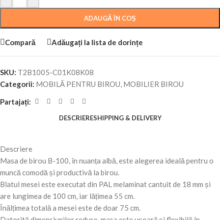
ADAUGĂ ÎN COȘ
Compară
Adăugați la lista de dorințe
SKU:
T2B1005-C01K08K08
Categorii:
MOBILĂ PENTRU BIROU
,
MOBILIER BIROU
Partajați:
DESCRIERE
SHIPPING & DELIVERY
Descriere
Masa de birou B-100, în nuanța albă, este alegerea ideală pentru o
muncă comodă și productivă la birou.
Blatul mesei este executat din PAL melaminat cantuit de 18 mm și
are lungimea de 100 cm, iar lățimea 55 cm.
Înălțimea totală a mesei este de doar 75 cm.
Datorită dimensiunilor reduse, masa este ușoară și flexibilă în