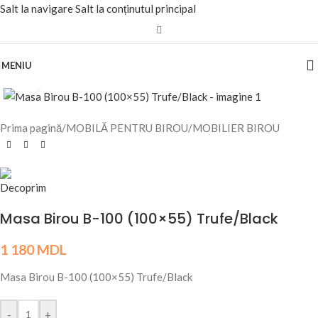
Salt la navigare
Salt la conținutul principal
MENIU
Fă clic pentru a mări
Prima pagină
/
MOBILĂ PENTRU BIROU
/
MOBILIER BIROU
Masa Birou B-100 (100×55) Trufe/Black
1 180
MDL
Masa Birou B-100 (100×55) Trufe/Black
-
+