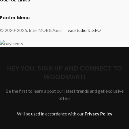
Footer Menu
© 2020-2026. InterMOBILA.md
vadstudio
&
iSEO
HEY YOU, SIGN UP AND CONNECT TO
WOODMART!
Be the first to learn about our latest trends and get exclusive
offers
Will be used in accordance with our
Privacy Policy