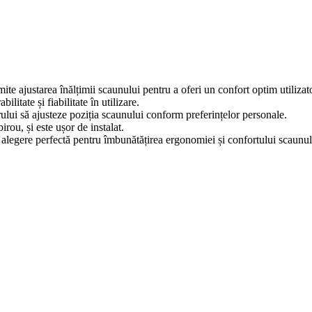
te ajustarea înălțimii scaunului pentru a oferi un confort optim utilizat
litate și fiabilitate în utilizare.
orului să ajusteze poziția scaunului conform preferințelor personale.
birou, și este ușor de instalat.
o alegere perfectă pentru îmbunătățirea ergonomiei și confortului scaunul