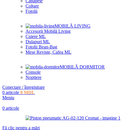
Canapele
Colțare
Fotolii
MOBILĂ LIVING
Accesorii Mobilă Living
Cuiere ML
Dulapuri ML
Fotolii Bean-Bag
Mese Reviste, Cafea ML
MOBILĂ DORMITOR
Console
Noptiere
Conectare / înregistrare
0
articole
0
MDL
Meniu
0
articole
Fă clic pentru a mări