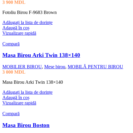
3 900
MDL
Fotoliu Birou F-9683 Brown
Adăugați la lista de dorințe
Adaugă în coș
Vizualizare rapidă
Compară
Masa Birou Arki Twin 138×140
MOBILIER BIROU
,
Mese birou
,
MOBILĂ PENTRU BIROU
3 000
MDL
Masa Birou Arki Twin 138×140
Adăugați la lista de dorințe
Adaugă în coș
Vizualizare rapidă
Compară
Masa Birou Boston