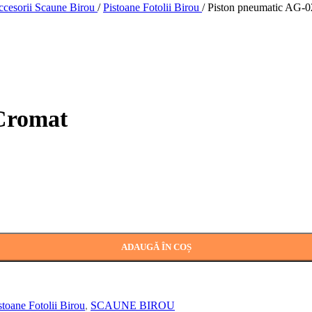
cesorii Scaune Birou
/
Pistoane Fotolii Birou
/
Piston pneumatic AG-
Cromat
ADAUGĂ ÎN COȘ
stoane Fotolii Birou
,
SCAUNE BIROU