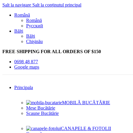
Salt la navigare
Salt la conținutul principal
Română
Română
Русский
Bălți
Bălți
Chișinău
FREE SHIPPING FOR ALL ORDERS OF $150
0698 48 877
Google maps
Principala
MOBILĂ BUCĂTĂRIE
Mese Bucătărie
Scaune Bucătărie
CANAPELE & FOTOLII