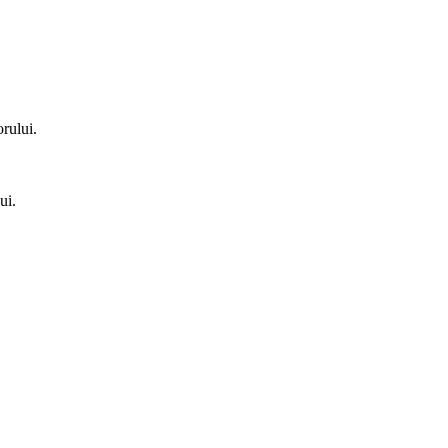
orului.
ui.