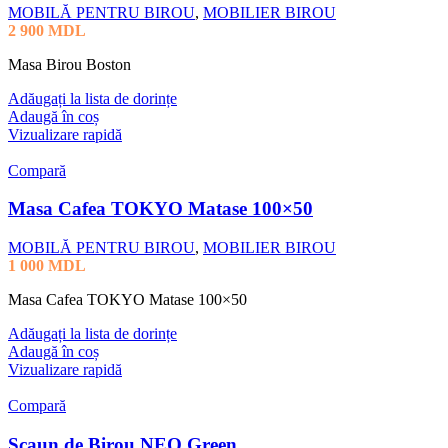
MOBILĂ PENTRU BIROU
,
MOBILIER BIROU
2 900
MDL
Masa Birou Boston
Adăugați la lista de dorințe
Adaugă în coș
Vizualizare rapidă
Compară
Masa Cafea TOKYO Matase 100×50
MOBILĂ PENTRU BIROU
,
MOBILIER BIROU
1 000
MDL
Masa Cafea TOKYO Matase 100×50
Adăugați la lista de dorințe
Adaugă în coș
Vizualizare rapidă
Compară
Scaun de Birou NEO Green