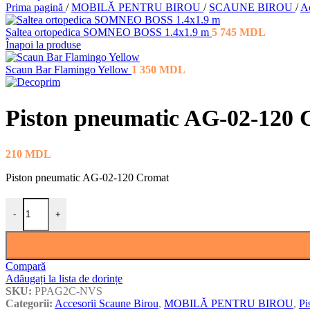
Prima pagină
/
MOBILĂ PENTRU BIROU
/
SCAUNE BIROU
/
Ac
Saltea ortopedica SOMNEO BOSS 1.4x1.9 m
5 745
MDL
Înapoi la produse
Scaun Bar Flamingo Yellow
1 350
MDL
Piston pneumatic AG-02-120 
210
MDL
Piston pneumatic AG-02-120 Cromat
Cantitate Piston pneumatic AG-02-120 Cromat
-
+
Compară
Adăugați la lista de dorințe
SKU:
PPAG2C-NVS
Categorii:
Accesorii Scaune Birou
,
MOBILĂ PENTRU BIROU
,
Pi