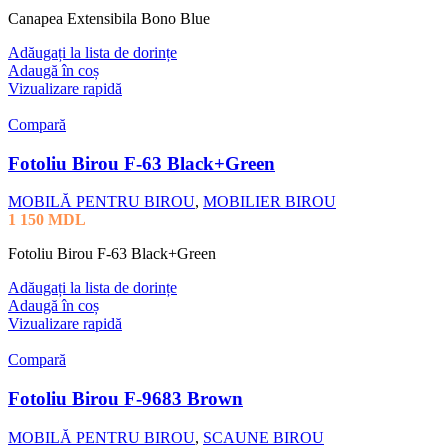
Canapea Extensibila Bono Blue
Adăugați la lista de dorințe
Adaugă în coș
Vizualizare rapidă
Compară
Fotoliu Birou F-63 Black+Green
MOBILĂ PENTRU BIROU
,
MOBILIER BIROU
1 150
MDL
Fotoliu Birou F-63 Black+Green
Adăugați la lista de dorințe
Adaugă în coș
Vizualizare rapidă
Compară
Fotoliu Birou F-9683 Brown
MOBILĂ PENTRU BIROU
,
SCAUNE BIROU