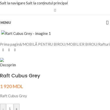
Salt la navigare
Salt la conținutul principal
MENIU
Fă clic pentru a mări
Prima pagină
/
MOBILĂ PENTRU BIROU
/
MOBILIER BIROU
/
Rafturi
Raft Cubus Grey
1 920
MDL
Raft Cubus Grey
-
+