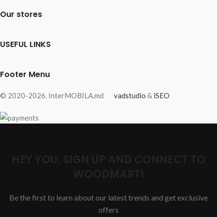
Our stores
USEFUL LINKS
Footer Menu
© 2020-2026. InterMOBILA.md
vadstudio
&
iSEO
HEY YOU, SIGN UP AND CONNECT TO
WOODMART!
Be the first to learn about our latest trends and get exclusive
offers