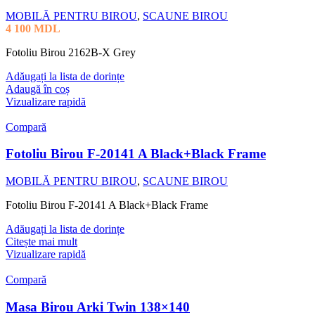
MOBILĂ PENTRU BIROU
,
SCAUNE BIROU
4 100
MDL
Fotoliu Birou 2162B-X Grey
Adăugați la lista de dorințe
Adaugă în coș
Vizualizare rapidă
Compară
Fotoliu Birou F-20141 A Black+Black Frame
MOBILĂ PENTRU BIROU
,
SCAUNE BIROU
Fotoliu Birou F-20141 A Black+Black Frame
Adăugați la lista de dorințe
Citește mai mult
Vizualizare rapidă
Compară
Masa Birou Arki Twin 138×140