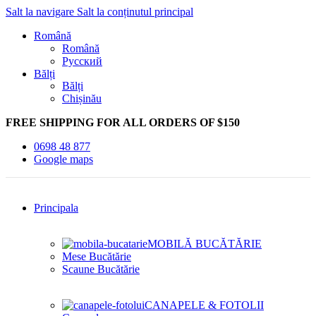
Salt la navigare
Salt la conținutul principal
Română
Română
Русский
Bălți
Bălți
Chișinău
FREE SHIPPING FOR ALL ORDERS OF $150
0698 48 877
Google maps
Principala
MOBILĂ BUCĂTĂRIE
Mese Bucătărie
Scaune Bucătărie
CANAPELE & FOTOLII