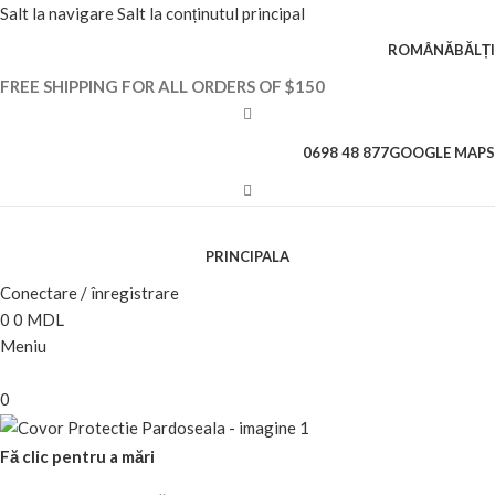
Salt la navigare
Salt la conținutul principal
ROMÂNĂ
BĂLȚI
FREE SHIPPING FOR ALL ORDERS OF $150
0698 48 877
GOOGLE MAPS
PRINCIPALA
Conectare / înregistrare
0
0
MDL
Meniu
0
Fă clic pentru a mări