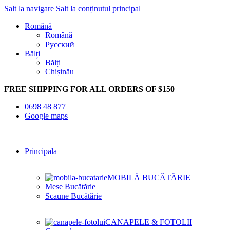
Salt la navigare
Salt la conținutul principal
Română
Română
Русский
Bălți
Bălți
Chișinău
FREE SHIPPING FOR ALL ORDERS OF $150
0698 48 877
Google maps
Principala
MOBILĂ BUCĂTĂRIE
Mese Bucătărie
Scaune Bucătărie
CANAPELE & FOTOLII