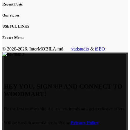
Recent Posts
Our stores
USEFUL LINKS
Footer Menu
© 2020-2026. InterMOBILA.md
vadstudio
&
iSEO
HEY YOU, SIGN UP AND CONNECT TO
WOODMART!
Be the first to learn about our latest trends and get exclusive offers
Will be used in accordance with our
Privacy Policy