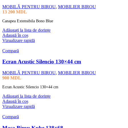
MOBILĂ PENTRU BIROU
,
MOBILIER BIROU
13 200
MDL
Canapea Extensibila Bono Blue
Adăugați la lista de dorințe
Adaugă în coș
Vizualizare rapidă
Compară
Ecran Acustic Silencio 130×44 cm
MOBILĂ PENTRU BIROU
,
MOBILIER BIROU
900
MDL
Ecran Acustic Silencio 130×44 cm
Adăugați la lista de dorințe
Adaugă în coș
Vizualizare rapidă
Compară
Masa Birou Kube 138×68