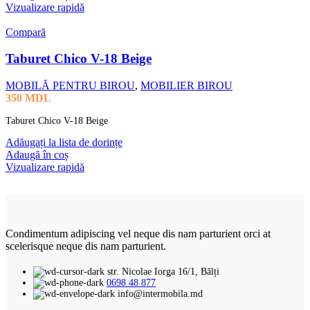
Vizualizare rapidă
Compară
Taburet Chico V-18 Beige
MOBILĂ PENTRU BIROU
,
MOBILIER BIROU
350
MDL
Taburet Chico V-18 Beige
Adăugați la lista de dorințe
Adaugă în coș
Vizualizare rapidă
Condimentum adipiscing vel neque dis nam parturient orci at
scelerisque neque dis nam parturient.
str. Nicolae Iorga 16/1, Bălți
0698 48 877
info@intermobila.md