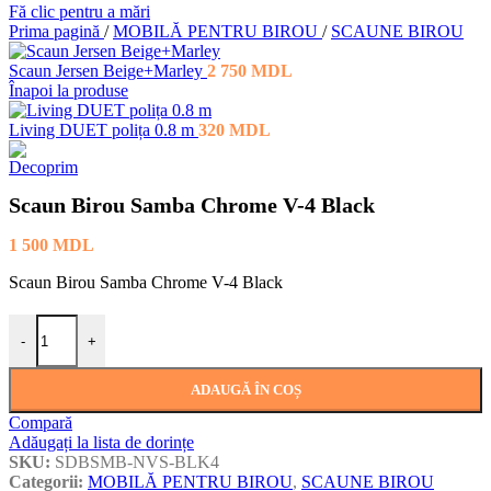
Fă clic pentru a mări
Prima pagină
/
MOBILĂ PENTRU BIROU
/
SCAUNE BIROU
Scaun Jersen Beige+Marley
2 750
MDL
Înapoi la produse
Living DUET polița 0.8 m
320
MDL
Scaun Birou Samba Chrome V-4 Black
1 500
MDL
Scaun Birou Samba Chrome V-4 Black
Cantitate Scaun Birou Samba Chrome V-4 Black
-
+
ADAUGĂ ÎN COȘ
Compară
Adăugați la lista de dorințe
SKU:
SDBSMB-NVS-BLK4
Categorii:
MOBILĂ PENTRU BIROU
,
SCAUNE BIROU