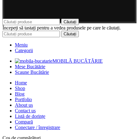
Căutați
Începeți să tastați pentru a vedea produsele pe care le căutați.
Căutați
Meniu
Categorii
MOBILĂ BUCĂTĂRIE
Mese Bucătărie
Scaune Bucătărie
Home
Shop
Blog
Portfolio
About us
Contact us
Listă de dorințe
Compară
Conectare / înregistrare
Coș de cumpărături