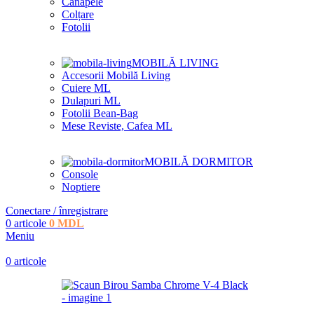
Canapele
Colțare
Fotolii
MOBILĂ LIVING
Accesorii Mobilă Living
Cuiere ML
Dulapuri ML
Fotolii Bean-Bag
Mese Reviste, Cafea ML
MOBILĂ DORMITOR
Console
Noptiere
Conectare / înregistrare
0
articole
0
MDL
Meniu
0
articole