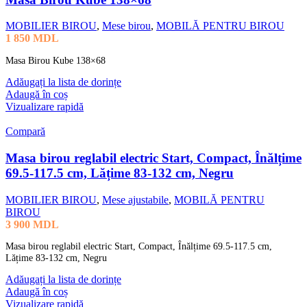
MOBILIER BIROU
,
Mese birou
,
MOBILĂ PENTRU BIROU
1 850
MDL
Masa Birou Kube 138×68
Adăugați la lista de dorințe
Adaugă în coș
Vizualizare rapidă
Compară
Masa birou reglabil electric Start, Compact, Înălțime
69.5-117.5 cm, Lățime 83-132 cm, Negru
MOBILIER BIROU
,
Mese ajustabile
,
MOBILĂ PENTRU
BIROU
3 900
MDL
Masa birou reglabil electric Start, Compact, Înălțime 69.5-117.5 cm,
Lățime 83-132 cm, Negru
Adăugați la lista de dorințe
Adaugă în coș
Vizualizare rapidă