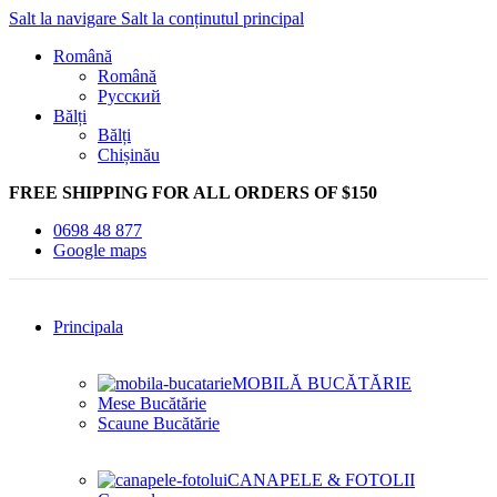
Salt la navigare
Salt la conținutul principal
Română
Română
Русский
Bălți
Bălți
Chișinău
FREE SHIPPING FOR ALL ORDERS OF $150
0698 48 877
Google maps
Principala
MOBILĂ BUCĂTĂRIE
Mese Bucătărie
Scaune Bucătărie
CANAPELE & FOTOLII