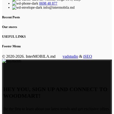
0698 48 877
info@intermobila.md
Recent Posts
Our stores
USEFUL LINKS
Footer Menu
© 2020-2026. InterMOBILA.md
vadstudio
&
iSEO
HEY YOU, SIGN UP AND CONNECT TO
WOODMART!
Be the first to learn about our latest trends and get exclusive offers