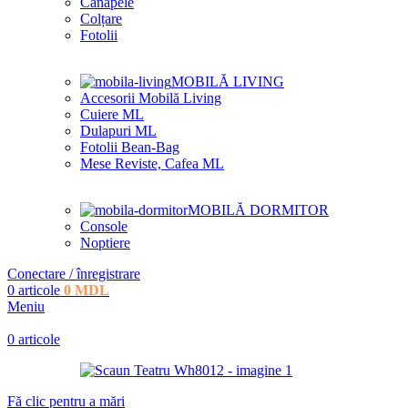
Canapele
Colțare
Fotolii
MOBILĂ LIVING
Accesorii Mobilă Living
Cuiere ML
Dulapuri ML
Fotolii Bean-Bag
Mese Reviste, Cafea ML
MOBILĂ DORMITOR
Console
Noptiere
Conectare / înregistrare
0
articole
0
MDL
Meniu
0
articole
Fă clic pentru a mări