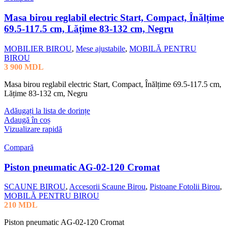
Masa birou reglabil electric Start, Compact, Înălțime
69.5-117.5 cm, Lățime 83-132 cm, Negru
MOBILIER BIROU
,
Mese ajustabile
,
MOBILĂ PENTRU
BIROU
3 900
MDL
Masa birou reglabil electric Start, Compact, Înălțime 69.5-117.5 cm,
Lățime 83-132 cm, Negru
Adăugați la lista de dorințe
Adaugă în coș
Vizualizare rapidă
Compară
Piston pneumatic AG-02-120 Cromat
SCAUNE BIROU
,
Accesorii Scaune Birou
,
Pistoane Fotolii Birou
,
MOBILĂ PENTRU BIROU
210
MDL
Piston pneumatic AG-02-120 Cromat