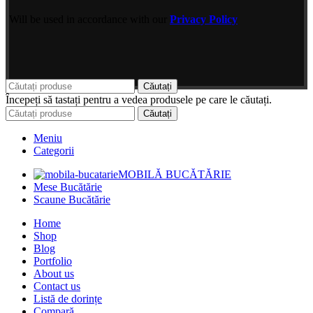
Will be used in accordance with our
Privacy Policy
Căutați
Începeți să tastați pentru a vedea produsele pe care le căutați.
Căutați
Meniu
Categorii
MOBILĂ BUCĂTĂRIE
Mese Bucătărie
Scaune Bucătărie
Home
Shop
Blog
Portfolio
About us
Contact us
Listă de dorințe
Compară