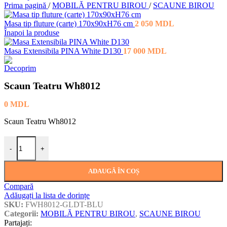
Prima pagină
/
MOBILĂ PENTRU BIROU
/
SCAUNE BIROU
Masa tip fluture (carte) 170x90xH76 cm
2 050
MDL
Înapoi la produse
Masa Extensibila PINA White D130
17 000
MDL
Scaun Teatru Wh8012
0
MDL
Scaun Teatru Wh8012
Cantitate Scaun Teatru Wh8012
-
+
ADAUGĂ ÎN COȘ
Compară
Adăugați la lista de dorințe
SKU:
FWH8012-GLDT-BLU
Categorii:
MOBILĂ PENTRU BIROU
,
SCAUNE BIROU
Partajați: