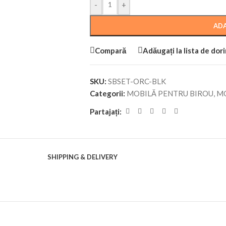
-
+
ADA
Compară
Adăugați la lista de dor
SKU:
SBSET-ORC-BLK
Categorii:
MOBILĂ PENTRU BIROU
,
MO
Partajați:
SHIPPING & DELIVERY