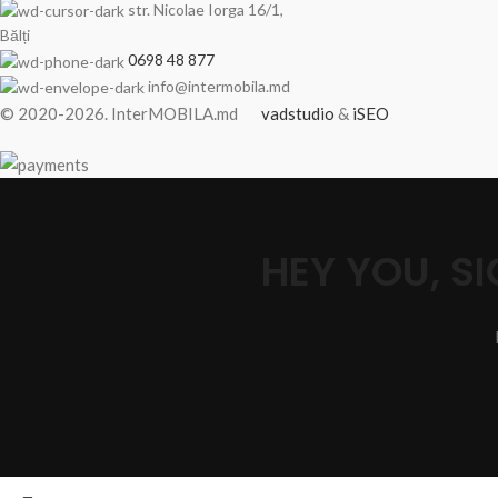
str. Nicolae Iorga 16/1,
Bălți
0698 48 877
info@intermobila.md
© 2020-2026. InterMOBILA.md
vadstudio
&
iSEO
HEY YOU, 