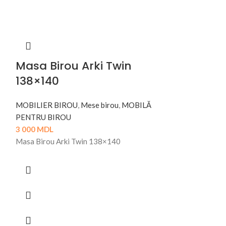
Masa Birou Arki Twin
138×140
MOBILIER BIROU
,
Mese birou
,
MOBILĂ
PENTRU BIROU
3 000
MDL
Masa Birou Arki Twin 138×140
Masa Con
276×140