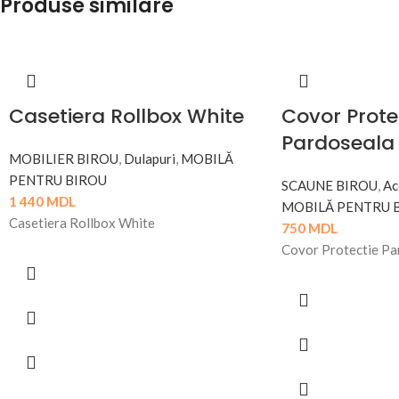
Produse similare
Casetiera Rollbox White
Covor Prote
Pardoseala
MOBILIER BIROU
,
Dulapuri
,
MOBILĂ
PENTRU BIROU
SCAUNE BIROU
,
Ac
1 440
MDL
MOBILĂ PENTRU 
Casetiera Rollbox White
750
MDL
Covor Protectie Pa