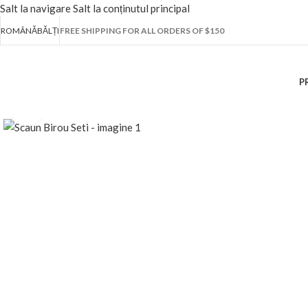
Salt la navigare
Salt la conținutul principal
ROMÂNĂ
BĂLȚI
FREE SHIPPING FOR ALL ORDERS OF $150
P
Fă clic pentru a mări