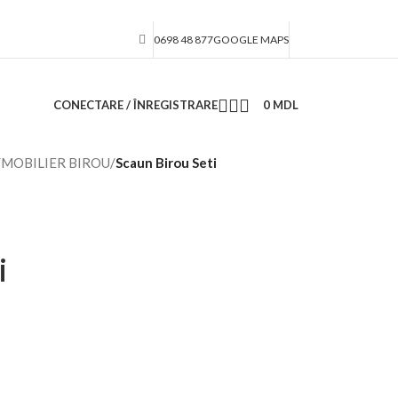
0698 48 877
GOOGLE MAPS
CONECTARE / ÎNREGISTRARE
0
MDL
/
MOBILIER BIROU
/
Scaun Birou Seti
i