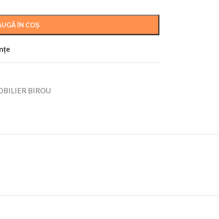
UGĂ ÎN COȘ
ințe
BILIER BIROU