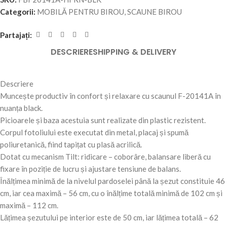
Categorii:
MOBILĂ PENTRU BIROU
,
SCAUNE BIROU
Partajați:
DESCRIERE
SHIPPING & DELIVERY
Descriere
Muncește productiv în confort și relaxare cu scaunul F-20141A în
nuanța black.
Picioarele și baza acestuia sunt realizate din plastic rezistent.
Corpul fotoliului este executat din metal, placaj și spumă
poliuretanică, fiind tapițat cu plasă acrilică.
Dotat cu mecanism Tilt: ridicare – coborâre, balansare liberă cu
fixare în poziție de lucru și ajustare tensiune de balans.
Înălțimea minimă de la nivelul pardoselei până la șezut constituie 46
cm, iar cea maximă – 56 cm, cu o înălțime totală minimă de 102 cm și
maximă – 112 cm.
Lățimea șezutului pe interior este de 50 cm, iar lățimea totală – 62