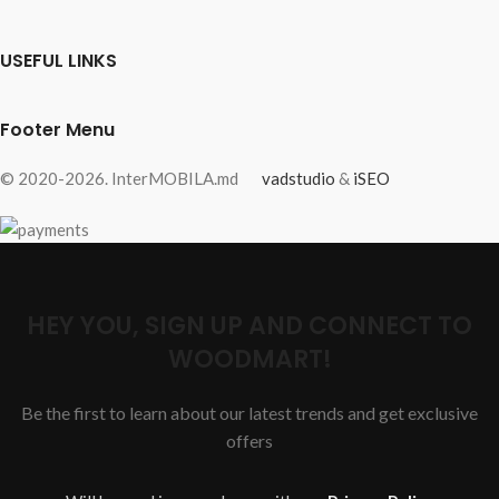
USEFUL LINKS
Footer Menu
© 2020-2026. InterMOBILA.md
vadstudio
&
iSEO
HEY YOU, SIGN UP AND CONNECT TO
WOODMART!
Be the first to learn about our latest trends and get exclusive
offers