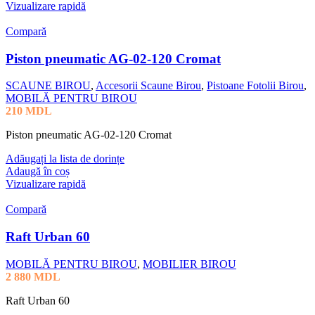
Vizualizare rapidă
Compară
Piston pneumatic AG-02-120 Cromat
SCAUNE BIROU
,
Accesorii Scaune Birou
,
Pistoane Fotolii Birou
,
MOBILĂ PENTRU BIROU
210
MDL
Piston pneumatic AG-02-120 Cromat
Adăugați la lista de dorințe
Adaugă în coș
Vizualizare rapidă
Compară
Raft Urban 60
MOBILĂ PENTRU BIROU
,
MOBILIER BIROU
2 880
MDL
Raft Urban 60