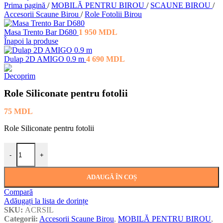
Prima pagină
/
MOBILĂ PENTRU BIROU
/
SCAUNE BIROU
/
Accesorii Scaune Birou
/
Role Fotolii Birou
Masa Trento Bar D680
1 950
MDL
Înapoi la produse
Dulap 2D AMIGO 0.9 m
4 690
MDL
Role Siliconate pentru fotolii
75
MDL
Role Siliconate pentru fotolii
Cantitate Role Siliconate pentru fotolii
-
+
ADAUGĂ ÎN COȘ
Compară
Adăugați la lista de dorințe
SKU:
ACRSIL
Categorii:
Accesorii Scaune Birou
,
MOBILĂ PENTRU BIROU
,