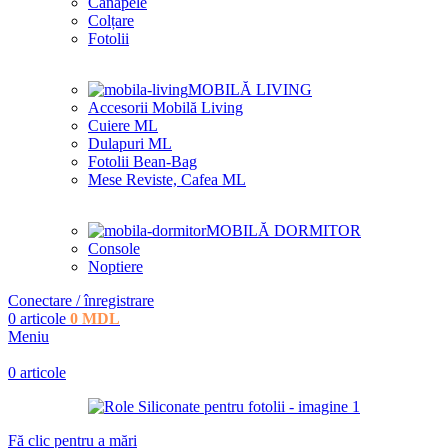
Canapele
Colțare
Fotolii
MOBILĂ LIVING
Accesorii Mobilă Living
Cuiere ML
Dulapuri ML
Fotolii Bean-Bag
Mese Reviste, Cafea ML
MOBILĂ DORMITOR
Console
Noptiere
Conectare / înregistrare
0
articole
0
MDL
Meniu
0
articole
Fă clic pentru a mări