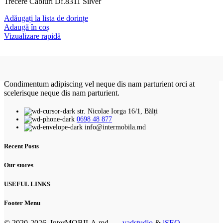
Trecere Cabluri Df.8311 Silver
Adăugați la lista de dorințe
Adaugă în coș
Vizualizare rapidă
Condimentum adipiscing vel neque dis nam parturient orci at
scelerisque neque dis nam parturient.
str. Nicolae Iorga 16/1, Bălți
0698 48 877
info@intermobila.md
Recent Posts
Our stores
USEFUL LINKS
Footer Menu
© 2020-2026. InterMOBILA.md
vadstudio
&
iSEO