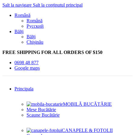
Salt la navigare
Salt la conținutul principal
Română
Română
Русский
Bălți
Bălți
Chișinău
FREE SHIPPING FOR ALL ORDERS OF $150
0698 48 877
Google maps
Principala
MOBILĂ BUCĂTĂRIE
Mese Bucătărie
Scaune Bucătărie
CANAPELE & FOTOLII