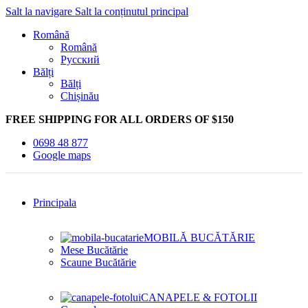
Salt la navigare
Salt la conținutul principal
Română
Română
Русский
Bălți
Bălți
Chișinău
FREE SHIPPING FOR ALL ORDERS OF $150
0698 48 877
Google maps
Principala
MOBILĂ BUCĂTĂRIE
Mese Bucătărie
Scaune Bucătărie
CANAPELE & FOTOLII