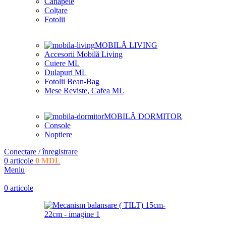
Canapele
Colțare
Fotolii
MOBILĂ LIVING
Accesorii Mobilă Living
Cuiere ML
Dulapuri ML
Fotolii Bean-Bag
Mese Reviste, Cafea ML
MOBILĂ DORMITOR
Console
Noptiere
Conectare / înregistrare
0
articole
0
MDL
Meniu
0
articole