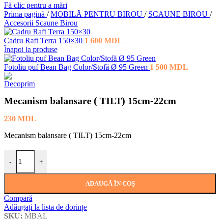
Fă clic pentru a mări
Prima pagină
/
MOBILĂ PENTRU BIROU
/
SCAUNE BIROU
/
Accesorii Scaune Birou
Cadru Raft Terra 150×30
1 600
MDL
Înapoi la produse
Fotoliu puf Bean Bag Color/Stofă Ø 95 Green
1 500
MDL
Mecanism balansare ( TILT) 15cm-22cm
230
MDL
Mecanism balansare ( TILT) 15cm-22cm
Cantitate Mecanism balansare ( TILT) 15cm-22cm
-
+
ADAUGĂ ÎN COȘ
Compară
Adăugați la lista de dorințe
SKU:
MBAL