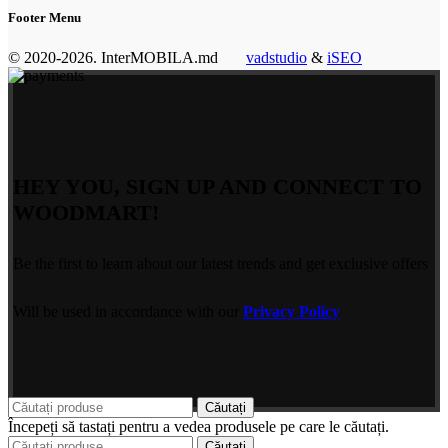
Footer Menu
© 2020-2026. InterMOBILA.md
vadstudio
&
iSEO
HEY YOU, SIGN UP AND CONNECT TO
WOODMART!
Be the first to learn about our latest trends and get exclusive offers
Will be used in accordance with our
Privacy Policy
Căutați
Începeți să tastați pentru a vedea produsele pe care le căutați.
Căutați