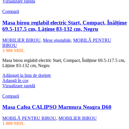
Vizualizare rapidă
Compară
Masa birou reglabil electric Start, Compact, Înălțime
69.5-117.5 cm, Lățime 83-132 cm, Negru
MOBILIER BIROU
,
Mese ajustabile
,
MOBILĂ PENTRU
BIROU
3 900
MDL
Masa birou reglabil electric Start, Compact, Înălțime 69.5-117.5 cm,
Lățime 83-132 cm, Negru
Adăugați la lista de dorințe
Adaugă în coș
Vizualizare rapidă
Compară
Masa Cafea CALIPSO Marmura Neagra D60
MOBILĂ PENTRU BIROU
,
MOBILIER BIROU
1 000
MDL