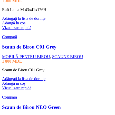
1 300
MDL
Raft Lanta M 43x41x176H
Adăugați la lista de dorințe
Adaugă în coș
Vizualizare rapidă
Compară
Scaun de Birou C01 Grey
MOBILĂ PENTRU BIROU
,
SCAUNE BIROU
1 800
MDL
Scaun de Birou C01 Grey
Adăugați la lista de dorințe
Adaugă în coș
Vizualizare rapidă
Compară
Scaun de Birou NEO Green