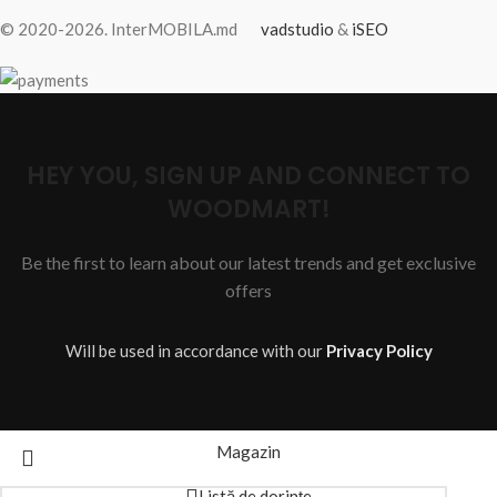
© 2020-2026. InterMOBILA.md
vadstudio
&
iSEO
HEY YOU, SIGN UP AND CONNECT TO
WOODMART!
Be the first to learn about our latest trends and get exclusive
offers
Will be used in accordance with our
Privacy Policy
Magazin
Listă de dorințe