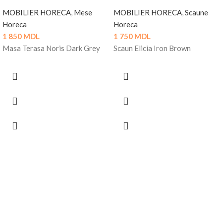
MOBILIER HORECA
,
Mese
MOBILIER HORECA
,
Scaune
Horeca
Horeca
1 850
MDL
1 750
MDL
Masa Terasa Noris Dark Grey
Scaun Elicia Iron Brown