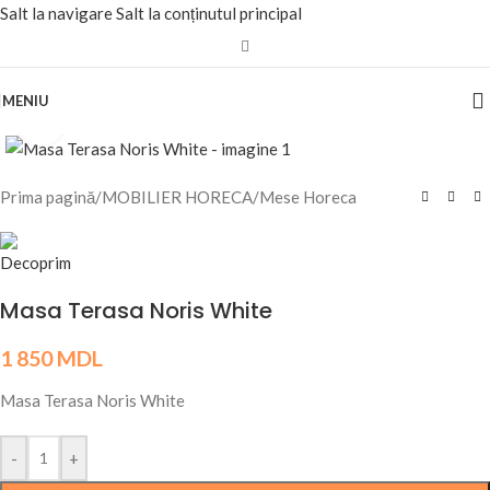
Salt la navigare
Salt la conținutul principal
MENIU
Fă clic pentru a mări
Prima pagină
/
MOBILIER HORECA
/
Mese Horeca
Masa Terasa Noris White
1 850
MDL
Masa Terasa Noris White
-
+