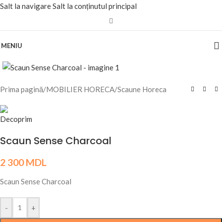
Salt la navigare
Salt la conținutul principal
MENIU
Fă clic pentru a mări
Prima pagină
/
MOBILIER HORECA
/
Scaune Horeca
Scaun Sense Charcoal
2 300
MDL
Scaun Sense Charcoal
-
+