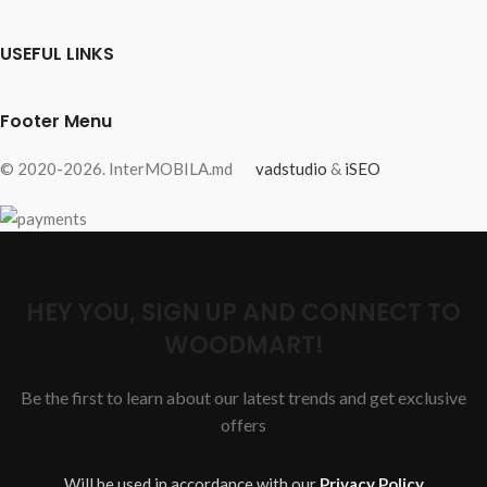
USEFUL LINKS
Footer Menu
© 2020-2026. InterMOBILA.md
vadstudio
&
iSEO
HEY YOU, SIGN UP AND CONNECT TO
WOODMART!
Be the first to learn about our latest trends and get exclusive
offers
Will be used in accordance with our
Privacy Policy