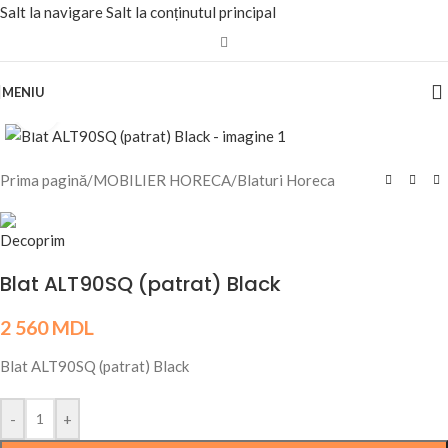
Salt la navigare
Salt la conținutul principal
MENIU
Fă clic pentru a mări
Prima pagină
/
MOBILIER HORECA
/
Blaturi Horeca
Blat ALT90SQ (patrat) Black
2 560
MDL
Blat ALT90SQ (patrat) Black
-
+