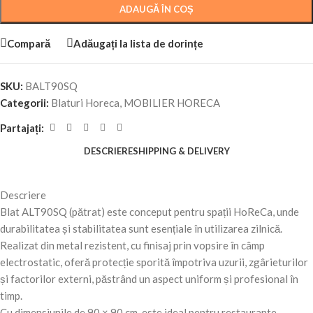
ADAUGĂ ÎN COȘ
Compară
Adăugați la lista de dorințe
SKU:
BALT90SQ
Categorii:
Blaturi Horeca
,
MOBILIER HORECA
Partajați:
DESCRIERE
SHIPPING & DELIVERY
Descriere
Blat ALT90SQ (pătrat) este conceput pentru spații HoReCa, unde
durabilitatea și stabilitatea sunt esențiale în utilizarea zilnică.
Realizat din metal rezistent, cu finisaj prin vopsire în câmp
electrostatic, oferă protecție sporită împotriva uzurii, zgârieturilor
și factorilor externi, păstrând un aspect uniform și profesional în
timp.
Cu dimensiunile de 90 × 90 cm, este ideal pentru restaurante,