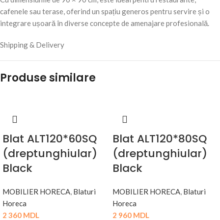
cafenele sau terase, oferind un spațiu generos pentru servire și o
integrare ușoară în diverse concepte de amenajare profesională.
Shipping & Delivery
Produse similare
Blat ALT120*60SQ
Blat ALT120*80SQ
(dreptunghiular)
(dreptunghiular)
Black
Black
MOBILIER HORECA
,
Blaturi
MOBILIER HORECA
,
Blaturi
Horeca
Horeca
2 360
MDL
2 960
MDL