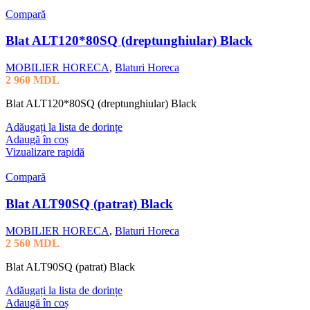
Compară
Blat ALT120*80SQ (dreptunghiular) Black
MOBILIER HORECA
,
Blaturi Horeca
2 960
MDL
Blat ALT120*80SQ (dreptunghiular) Black
Adăugați la lista de dorințe
Adaugă în coș
Vizualizare rapidă
Compară
Blat ALT90SQ (patrat) Black
MOBILIER HORECA
,
Blaturi Horeca
2 560
MDL
Blat ALT90SQ (patrat) Black
Adăugați la lista de dorințe
Adaugă în coș