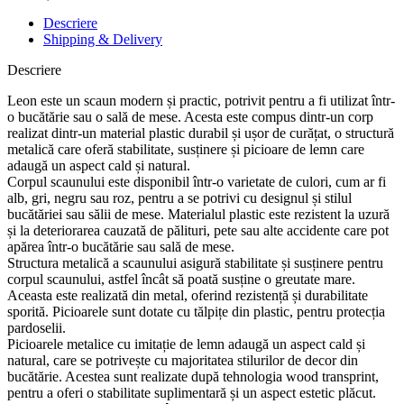
Descriere
Shipping & Delivery
Descriere
Leon este un scaun modern și practic, potrivit pentru a fi utilizat într-
o bucătărie sau o sală de mese. Acesta este compus dintr-un corp
realizat dintr-un material plastic durabil și ușor de curățat, o structură
metalică care oferă stabilitate, susținere și picioare de lemn care
adaugă un aspect cald și natural.
Corpul scaunului este disponibil într-o varietate de culori, cum ar fi
alb, gri, negru sau roz, pentru a se potrivi cu designul și stilul
bucătăriei sau sălii de mese. Materialul plastic este rezistent la uzură
și la deteriorarea cauzată de pălituri, pete sau alte accidente care pot
apărea într-o bucătărie sau sală de mese.
Structura metalică a scaunului asigură stabilitate și susținere pentru
corpul scaunului, astfel încât să poată susține o greutate mare.
Aceasta este realizată din metal, oferind rezistență și durabilitate
sporită. Picioarele sunt dotate cu tălpițe din plastic, pentru protecția
pardoselii.
Picioarele metalice cu imitație de lemn adaugă un aspect cald și
natural, care se potrivește cu majoritatea stilurilor de decor din
bucătărie. Acestea sunt realizate după tehnologia wood transprint,
pentru a oferi o stabilitate suplimentară și un aspect estetic plăcut.