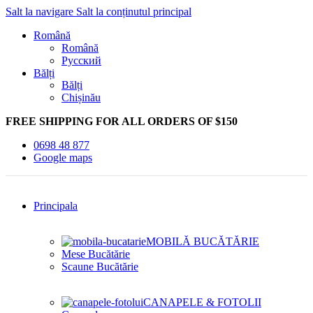
Salt la navigare
Salt la conținutul principal
Română
Română
Русский
Bălți
Bălți
Chișinău
FREE SHIPPING FOR ALL ORDERS OF $150
0698 48 877
Google maps
Principala
MOBILĂ BUCĂTĂRIE
Mese Bucătărie
Scaune Bucătărie
CANAPELE & FOTOLII