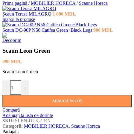
Prima pagină
/
MOBILIER HORECA
/
Scaune Horeca
Scaun Terasa MILAGRO
1 000
MDL
Înapoi la produse
Scaun DC-90P N56 Catifea Green+Black Legs
900
MDL
Scaun Leon Green
990
MDL
Scaun Leon Green
Cantitate Scaun Leon Green
-
+
ADAUGĂ ÎN COȘ
Compară
Adăugați la lista de dorințe
SKU:
SLEN-DLK-GRN
Categorii:
MOBILIER HORECA
,
Scaune Horeca
Partajați: