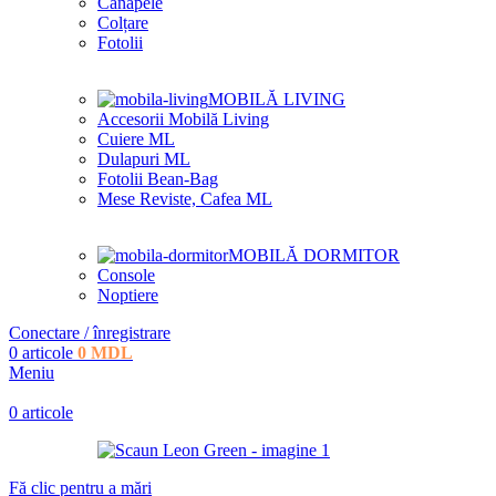
Canapele
Colțare
Fotolii
MOBILĂ LIVING
Accesorii Mobilă Living
Cuiere ML
Dulapuri ML
Fotolii Bean-Bag
Mese Reviste, Cafea ML
MOBILĂ DORMITOR
Console
Noptiere
Conectare / înregistrare
0
articole
0
MDL
Meniu
0
articole
Fă clic pentru a mări