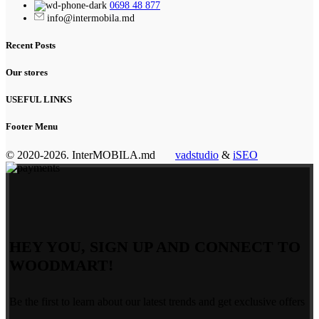
0698 48 877
info@intermobila.md
Recent Posts
Our stores
USEFUL LINKS
Footer Menu
© 2020-2026. InterMOBILA.md
vadstudio
&
iSEO
HEY YOU, SIGN UP AND CONNECT TO
WOODMART!
Be the first to learn about our latest trends and get exclusive offers