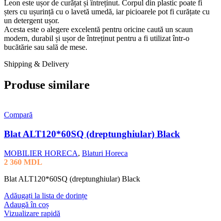
Leon este ușor de curățat și întreținut. Corpul din plastic poate fi
șters cu ușurință cu o lavetă umedă, iar picioarele pot fi curățate cu
un detergent ușor.
Acesta este o alegere excelentă pentru oricine caută un scaun
modern, durabil și ușor de întreținut pentru a fi utilizat într-o
bucătărie sau sală de mese.
Shipping & Delivery
Produse similare
Compară
Blat ALT120*60SQ (dreptunghiular) Black
MOBILIER HORECA
,
Blaturi Horeca
2 360
MDL
Blat ALT120*60SQ (dreptunghiular) Black
Adăugați la lista de dorințe
Adaugă în coș
Vizualizare rapidă