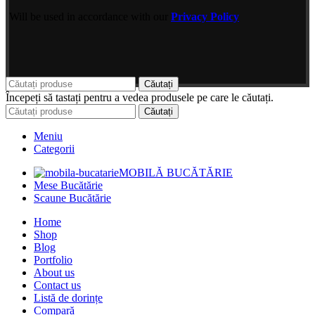
Will be used in accordance with our
Privacy Policy
Căutați
Începeți să tastați pentru a vedea produsele pe care le căutați.
Căutați
Meniu
Categorii
MOBILĂ BUCĂTĂRIE
Mese Bucătărie
Scaune Bucătărie
Home
Shop
Blog
Portfolio
About us
Contact us
Listă de dorințe
Compară