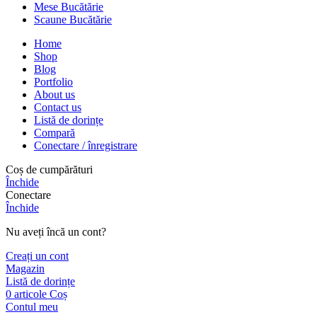
Mese Bucătărie
Scaune Bucătărie
Home
Shop
Blog
Portfolio
About us
Contact us
Listă de dorințe
Compară
Conectare / înregistrare
Coș de cumpărături
Închide
Conectare
Închide
Nu aveți încă un cont?
Creați un cont
Magazin
Listă de dorințe
0
articole
Coș
Contul meu