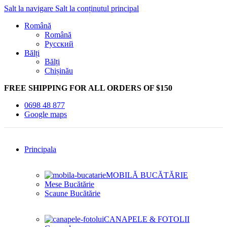
Salt la navigare
Salt la conținutul principal
Română
Română
Русский
Bălți
Bălți
Chișinău
FREE SHIPPING FOR ALL ORDERS OF $150
0698 48 877
Google maps
Principala
MOBILĂ BUCĂTĂRIE
Mese Bucătărie
Scaune Bucătărie
CANAPELE & FOTOLII