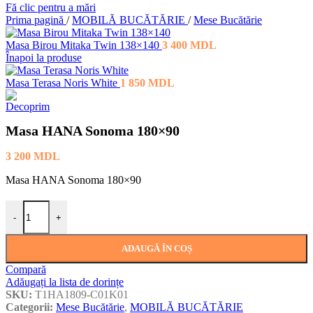
Fă clic pentru a mări
Prima pagină
/
MOBILĂ BUCĂTĂRIE
/
Mese Bucătărie
Masa Birou Mitaka Twin 138×140
3 400
MDL
Înapoi la produse
Masa Terasa Noris White
1 850
MDL
Masa HANA Sonoma 180×90
3 200
MDL
Masa HANA Sonoma 180×90
Cantitate Masa HANA Sonoma 180×90
-
+
ADAUGĂ ÎN COȘ
Compară
Adăugați la lista de dorințe
SKU:
T1HA1809-C01K01
Categorii:
Mese Bucătărie
,
MOBILĂ BUCĂTĂRIE