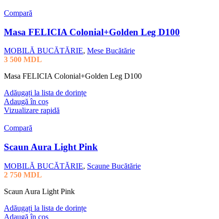
Compară
Masa FELICIA Colonial+Golden Leg D100
MOBILĂ BUCĂTĂRIE
,
Mese Bucătărie
3 500
MDL
Masa FELICIA Colonial+Golden Leg D100
Adăugați la lista de dorințe
Adaugă în coș
Vizualizare rapidă
Compară
Scaun Aura Light Pink
MOBILĂ BUCĂTĂRIE
,
Scaune Bucătărie
2 750
MDL
Scaun Aura Light Pink
Adăugați la lista de dorințe
Adaugă în coș