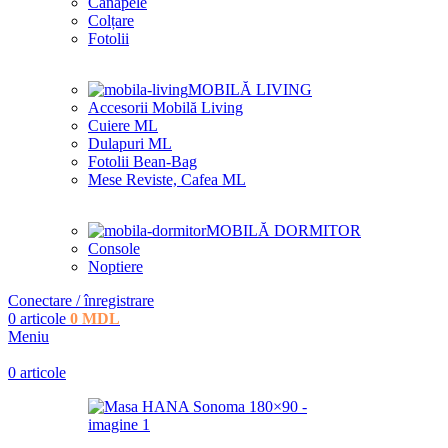
Canapele
Colțare
Fotolii
MOBILĂ LIVING
Accesorii Mobilă Living
Cuiere ML
Dulapuri ML
Fotolii Bean-Bag
Mese Reviste, Cafea ML
MOBILĂ DORMITOR
Console
Noptiere
Conectare / înregistrare
0
articole
0
MDL
Meniu
0
articole