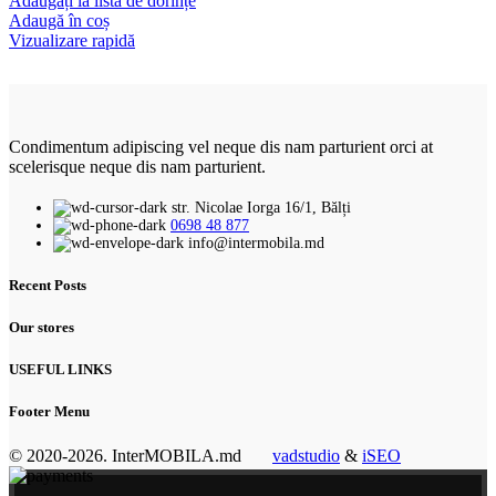
Adăugați la lista de dorințe
Adaugă în coș
Vizualizare rapidă
Condimentum adipiscing vel neque dis nam parturient orci at
scelerisque neque dis nam parturient.
str. Nicolae Iorga 16/1, Bălți
0698 48 877
info@intermobila.md
Recent Posts
Our stores
USEFUL LINKS
Footer Menu
© 2020-2026. InterMOBILA.md
vadstudio
&
iSEO