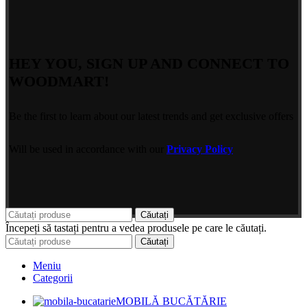
HEY YOU, SIGN UP AND CONNECT TO
WOODMART!
Be the first to learn about our latest trends and get exclusive offers
Will be used in accordance with our
Privacy Policy
Căutați
Începeți să tastați pentru a vedea produsele pe care le căutați.
Căutați
Meniu
Categorii
MOBILĂ BUCĂTĂRIE