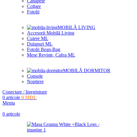
Canapele
Colțare
Fotolii
MOBILĂ LIVING
Accesorii Mobilă Living
Cuiere ML
Dulapuri ML
Fotolii Bean-Bag
Mese Reviste, Cafea ML
MOBILĂ DORMITOR
Console
Noptiere
Conectare / înregistrare
0
articole
0
MDL
Meniu
0
articole