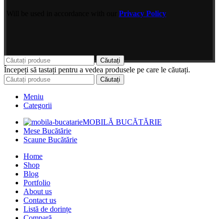
Will be used in accordance with our
Privacy Policy
Căutați
Începeți să tastați pentru a vedea produsele pe care le căutați.
Căutați
Meniu
Categorii
MOBILĂ BUCĂTĂRIE
Mese Bucătărie
Scaune Bucătărie
Home
Shop
Blog
Portfolio
About us
Contact us
Listă de dorințe
Compară