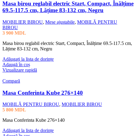
Masa birou reglabil electric Start, Compact, Înălțime
69.5-117.5 cm, Lățime 83-132 cm, Negru
MOBILIER BIROU
,
Mese ajustabile
,
MOBILĂ PENTRU
BIROU
3 900
MDL
Masa birou reglabil electric Start, Compact, Înălțime 69.5-117.5 cm,
Lățime 83-132 cm, Negru
Adăugați la lista de dorințe
Adaugă în coș
Vizualizare rapidă
Compară
Masa Conferinta Kube 276×140
MOBILĂ PENTRU BIROU
,
MOBILIER BIROU
5 800
MDL
Masa Conferinta Kube 276×140
Adăugați la lista de dorințe
Adaugă în coș