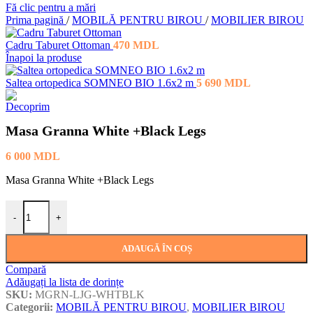
Fă clic pentru a mări
Prima pagină
/
MOBILĂ PENTRU BIROU
/
MOBILIER BIROU
Cadru Taburet Ottoman
470
MDL
Înapoi la produse
Saltea ortopedica SOMNEO BIO 1.6x2 m
5 690
MDL
Masa Granna White +Black Legs
6 000
MDL
Masa Granna White +Black Legs
Cantitate Masa Granna White +Black Legs
-
+
ADAUGĂ ÎN COȘ
Compară
Adăugați la lista de dorințe
SKU:
MGRN-LJG-WHTBLK
Categorii:
MOBILĂ PENTRU BIROU
,
MOBILIER BIROU