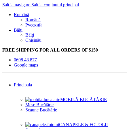
Salt la navigare
Salt la conținutul principal
Română
Română
Русский
Bălți
Bălți
Chișinău
FREE SHIPPING FOR ALL ORDERS OF $150
0698 48 877
Google maps
Principala
MOBILĂ BUCĂTĂRIE
Mese Bucătărie
Scaune Bucătărie
CANAPELE & FOTOLII