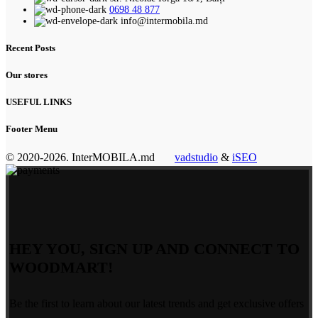
0698 48 877
info@intermobila.md
Recent Posts
Our stores
USEFUL LINKS
Footer Menu
© 2020-2026. InterMOBILA.md
vadstudio
&
iSEO
HEY YOU, SIGN UP AND CONNECT TO
WOODMART!
Be the first to learn about our latest trends and get exclusive offers