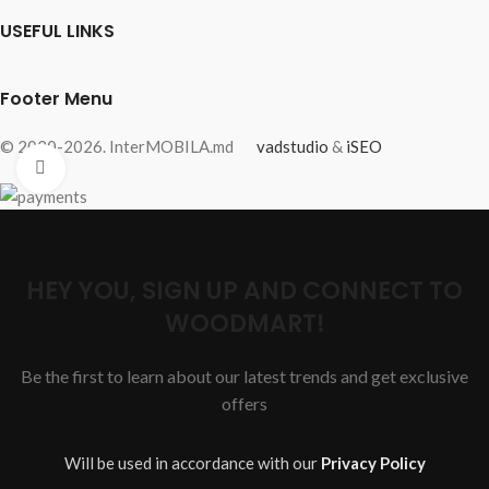
USEFUL LINKS
Footer Menu
© 2020-2026. InterMOBILA.md
vadstudio
&
iSEO
Fă clic pentru a mări
HEY YOU, SIGN UP AND CONNECT TO
WOODMART!
Be the first to learn about our latest trends and get exclusive
offers
Will be used in accordance with our
Privacy Policy