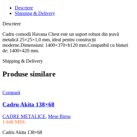
Descriere
Shipping & Delivery
Descriere
Cadru comodă Havana Chest este un suport robust din țeavă
metalică 25×25×1,0 mm, ideal pentru construcții
moderne.Dimensiuni: 1400×370×h120 mm.Compatibil cu blaturi
de: 1400×420 mm.
Shipping & Delivery
Produse similare
Compară
Cadru Akita 138×68
CADRE METALICE
,
Mese Birou
1 640
MDL
Cadru Akita 138×68