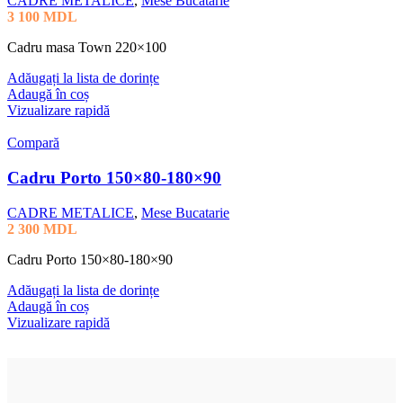
CADRE METALICE
,
Mese Bucatarie
3 100
MDL
Cadru masa Town 220×100
Adăugați la lista de dorințe
Adaugă în coș
Vizualizare rapidă
Compară
Cadru Porto 150×80-180×90
CADRE METALICE
,
Mese Bucatarie
2 300
MDL
Cadru Porto 150×80-180×90
Adăugați la lista de dorințe
Adaugă în coș
Vizualizare rapidă