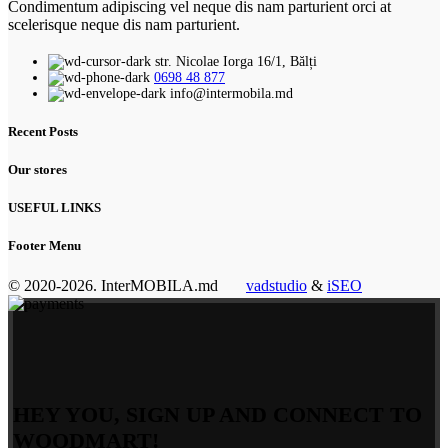
Condimentum adipiscing vel neque dis nam parturient orci at
scelerisque neque dis nam parturient.
str. Nicolae Iorga 16/1, Bălți
0698 48 877
info@intermobila.md
Recent Posts
Our stores
USEFUL LINKS
Footer Menu
© 2020-2026. InterMOBILA.md
vadstudio
&
iSEO
HEY YOU, SIGN UP AND CONNECT TO
WOODMART!