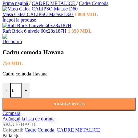
Prima pagină
/
CADRE METALICE
/
Cadre Comoda
Masa Cafea CALIPSO Matase D60
1 000
MDL
Înapoi la produse
Raft Brick 6 nivele 60x28x187H
1 350
MDL
Cadru comoda Havana
750
MDL
Cadru comoda Havana
Cantitate Cadru comoda Havana
-
+
ADAUGĂ ÎN COȘ
Compară
Adăugați la lista de dorințe
SKU:
F7HAC16
Categorii:
Cadre Comoda
,
CADRE METALICE
Partajați: