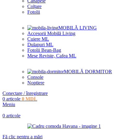
Canapele
Colțare
Fotolii
MOBILĂ LIVING
Accesorii Mobilă Living
Cuiere ML
Dulapuri ML
Fotolii Bean-Bag
Mese Reviste, Cafea ML
MOBILĂ DORMITOR
Console
Noptiere
Conectare / înregistrare
0
articole
0
MDL
Meniu
0
articole
Fă clic pentru a mări