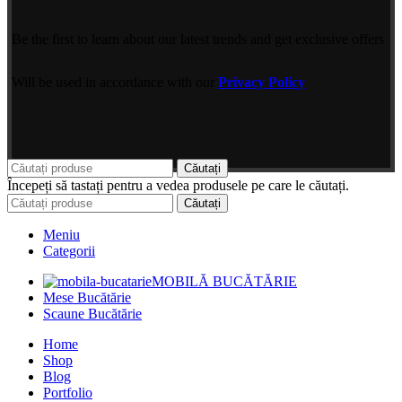
Be the first to learn about our latest trends and get exclusive offers
Will be used in accordance with our
Privacy Policy
Căutați
Începeți să tastați pentru a vedea produsele pe care le căutați.
Căutați
Meniu
Categorii
MOBILĂ BUCĂTĂRIE
Mese Bucătărie
Scaune Bucătărie
Home
Shop
Blog
Portfolio