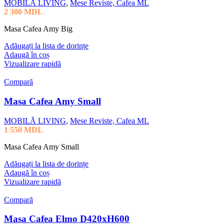
MOBILĂ LIVING
,
Mese Reviste, Cafea ML
2 300
MDL
Masa Cafea Amy Big
Adăugați la lista de dorințe
Adaugă în coș
Vizualizare rapidă
Compară
Masa Cafea Amy Small
MOBILĂ LIVING
,
Mese Reviste, Cafea ML
1 550
MDL
Masa Cafea Amy Small
Adăugați la lista de dorințe
Adaugă în coș
Vizualizare rapidă
Compară
Masa Cafea Elmo D420xH600