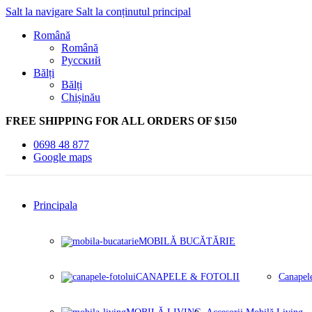
Salt la navigare
Salt la conținutul principal
Română
Română
Русский
Bălți
Bălți
Chișinău
FREE SHIPPING FOR ALL ORDERS OF $150
0698 48 877
Google maps
Principala
MOBILĂ BUCĂTĂRIE
CANAPELE & FOTOLII
Canapel