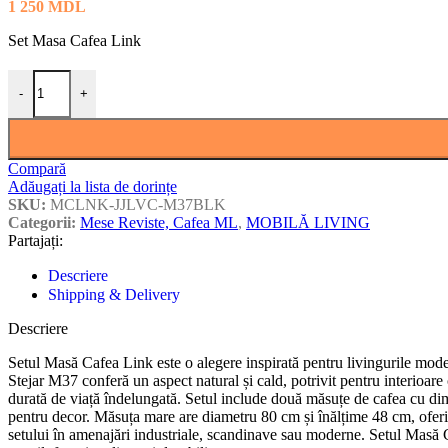
1 250
MDL
Set Masa Cafea Link
Cantitate Set Masa Cafea Link
-
+
Compară
Adăugați la lista de dorințe
SKU:
MCLNK-JJLVC-M37BLK
Categorii:
Mese Reviste, Cafea ML
,
MOBILĂ LIVING
Partajați:
Descriere
Shipping & Delivery
Descriere
Setul Masă Cafea Link este o alegere inspirată pentru livingurile moder
Stejar M37 conferă un aspect natural și cald, potrivit pentru interioare
durată de viață îndelungată. Setul include două măsuțe de cafea cu dime
pentru decor. Măsuța mare are diametru 80 cm și înălțime 48 cm, oferind
setului în amenajări industriale, scandinave sau moderne. Setul Masă Ca