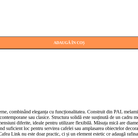
ADAUGĂ ÎN COȘ
ne, combinând eleganța cu funcționalitatea. Construit din PAL melaminat, s
 contemporane sau clasice. Structura solidă este susținută de un cadru met
nsiuni diferite, ideale pentru utilizare flexibilă. Măsuța mică are diamet
 suficient loc pentru servirea cafelei sau amplasarea obiectelor decorat
fea Link nu este doar practic, ci și un element estetic ce adaugă rafina