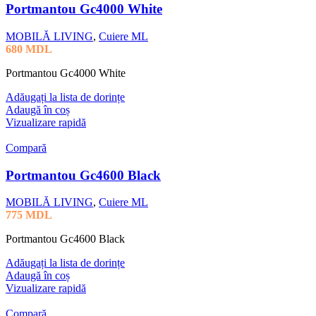
Portmantou Gc4000 White
MOBILĂ LIVING
,
Cuiere ML
680
MDL
Portmantou Gc4000 White
Adăugați la lista de dorințe
Adaugă în coș
Vizualizare rapidă
Compară
Portmantou Gc4600 Black
MOBILĂ LIVING
,
Cuiere ML
775
MDL
Portmantou Gc4600 Black
Adăugați la lista de dorințe
Adaugă în coș
Vizualizare rapidă
Compară