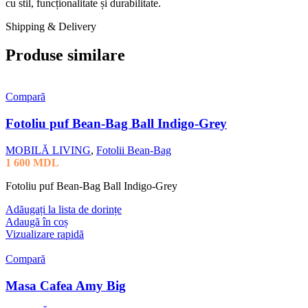
cu stil, funcționalitate și durabilitate.
Shipping & Delivery
Produse similare
Compară
Fotoliu puf Bean-Bag Ball Indigo-Grey
MOBILĂ LIVING
,
Fotolii Bean-Bag
1 600
MDL
Fotoliu puf Bean-Bag Ball Indigo-Grey
Adăugați la lista de dorințe
Adaugă în coș
Vizualizare rapidă
Compară
Masa Cafea Amy Big