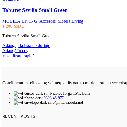
Taburet Sevilia Small Green
MOBILĂ LIVING
,
Accesorii Mobilă Living
1 200
MDL
Taburet Sevilia Small Green
Adăugați la lista de dorințe
Adaugă în coș
Vizualizare rapidă
Condimentum adipiscing vel neque dis nam parturient orci at sceleris
str. Nicolae Iorga 16/1, Bălți
0698 48 877
info@intermobila.md
RECENT POSTS