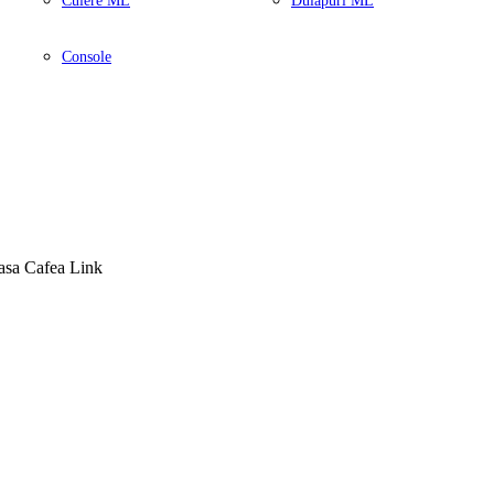
Cuiere ML
Dulapuri ML
Console
asa Cafea Link