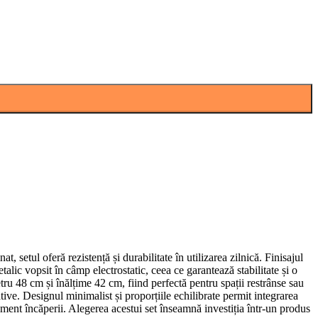
etul oferă rezistență și durabilitate în utilizarea zilnică. Finisajul
alic vopsit în câmp electrostatic, ceea ce garantează stabilitate și o
ru 48 cm și înălțime 42 cm, fiind perfectă pentru spații restrânse sau
ive. Designul minimalist și proporțiile echilibrate permit integrarea
ment încăperii. Alegerea acestui set înseamnă investiția într-un produs