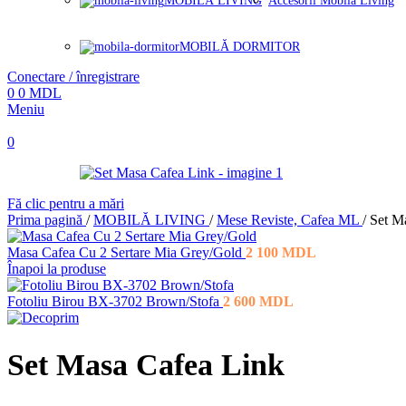
MOBILĂ LIVING
Accesorii Mobilă Living
MOBILĂ DORMITOR
Conectare / înregistrare
0
0
MDL
Meniu
0
Fă clic pentru a mări
Prima pagină
/
MOBILĂ LIVING
/
Mese Reviste, Cafea ML
/
Set M
Masa Cafea Cu 2 Sertare Mia Grey/Gold
2 100
MDL
Înapoi la produse
Fotoliu Birou BX-3702 Brown/Stofa
2 600
MDL
Set Masa Cafea Link