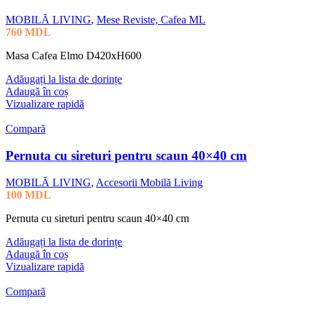
MOBILĂ LIVING
,
Mese Reviste, Cafea ML
760
MDL
Masa Cafea Elmo D420xH600
Adăugați la lista de dorințe
Adaugă în coș
Vizualizare rapidă
Compară
Pernuta cu sireturi pentru scaun 40×40 cm
MOBILĂ LIVING
,
Accesorii Mobilă Living
100
MDL
Pernuta cu sireturi pentru scaun 40×40 cm
Adăugați la lista de dorințe
Adaugă în coș
Vizualizare rapidă
Compară