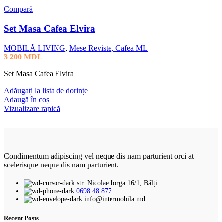
Compară
Set Masa Cafea Elvira
MOBILĂ LIVING
,
Mese Reviste, Cafea ML
3 200
MDL
Set Masa Cafea Elvira
Adăugați la lista de dorințe
Adaugă în coș
Vizualizare rapidă
Condimentum adipiscing vel neque dis nam parturient orci at
scelerisque neque dis nam parturient.
str. Nicolae Iorga 16/1, Bălți
0698 48 877
info@intermobila.md
Recent Posts