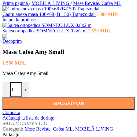
Prima pagină
/
MOBILĂ LIVING
/
Mese Reviste, Cafea ML
Cadru anexa masa 100×68 (B-150) Trapezoidal
1 000
MDL
Înapoi la produse
Saltea ortopedica SOMNEO LUX 0.8x2 m
1 570
MDL
Masa Cafea Amy Small
1 550
MDL
Masa Cafea Amy Small
Cantitate Masa Cafea Amy Small
-
+
ADAUGĂ ÎN COȘ
Compară
Adăugați la lista de dorințe
SKU:
MCAMYS-LJG
Categorii:
Mese Reviste, Cafea ML
,
MOBILĂ LIVING
Partajați: