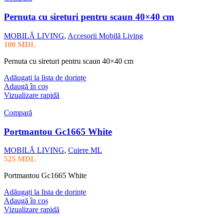
Pernuta cu sireturi pentru scaun 40×40 cm
MOBILĂ LIVING
,
Accesorii Mobilă Living
100
MDL
Pernuta cu sireturi pentru scaun 40×40 cm
Adăugați la lista de dorințe
Adaugă în coș
Vizualizare rapidă
Compară
Portmantou Gc1665 White
MOBILĂ LIVING
,
Cuiere ML
525
MDL
Portmantou Gc1665 White
Adăugați la lista de dorințe
Adaugă în coș
Vizualizare rapidă