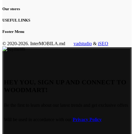
Our stores
USEFUL LINKS
Footer Menu
© 2020-2026. InterMOBILA.md
vadstudio
&
iSEO
HEY YOU, SIGN UP AND CONNECT TO
WOODMART!
Be the first to learn about our latest trends and get exclusive offers
Will be used in accordance with our
Privacy Policy