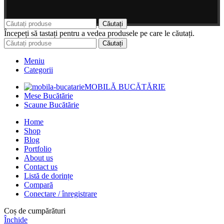
Căutați
Începeți să tastați pentru a vedea produsele pe care le căutați.
Căutați
Meniu
Categorii
MOBILĂ BUCĂTĂRIE
Mese Bucătărie
Scaune Bucătărie
Home
Shop
Blog
Portfolio
About us
Contact us
Listă de dorințe
Compară
Conectare / înregistrare
Coș de cumpărături
Închide