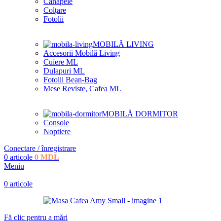
Canapele
Colțare
Fotolii
MOBILĂ LIVING
Accesorii Mobilă Living
Cuiere ML
Dulapuri ML
Fotolii Bean-Bag
Mese Reviste, Cafea ML
MOBILĂ DORMITOR
Console
Noptiere
Conectare / înregistrare
0
articole
0
MDL
Meniu
0
articole
Fă clic pentru a mări