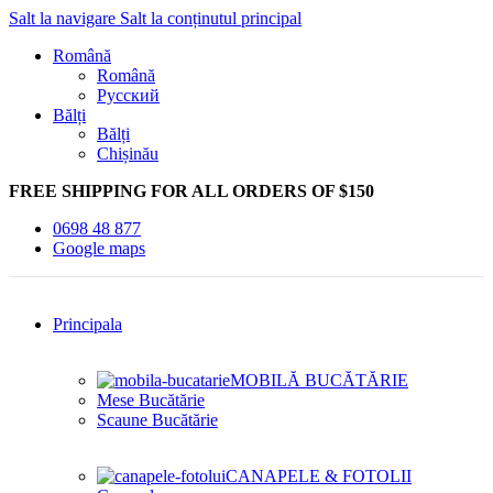
Salt la navigare
Salt la conținutul principal
Română
Română
Русский
Bălți
Bălți
Chișinău
FREE SHIPPING FOR ALL ORDERS OF $150
0698 48 877
Google maps
Principala
MOBILĂ BUCĂTĂRIE
Mese Bucătărie
Scaune Bucătărie
CANAPELE & FOTOLII