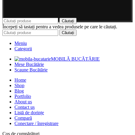
Căutați
Începeți să tastați pentru a vedea produsele pe care le căutați.
Căutați
Meniu
Categorii
MOBILĂ BUCĂTĂRIE
Mese Bucătărie
Scaune Bucătărie
Home
Shop
Blog
Portfolio
About us
Contact us
Listă de dorințe
Compară
Conectare / înregistrare
Coș de cumpărături