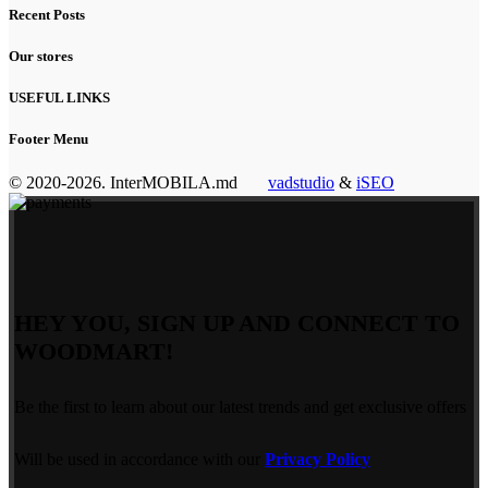
Recent Posts
Our stores
USEFUL LINKS
Footer Menu
© 2020-2026. InterMOBILA.md
vadstudio
&
iSEO
HEY YOU, SIGN UP AND CONNECT TO
WOODMART!
Be the first to learn about our latest trends and get exclusive offers
Will be used in accordance with our
Privacy Policy