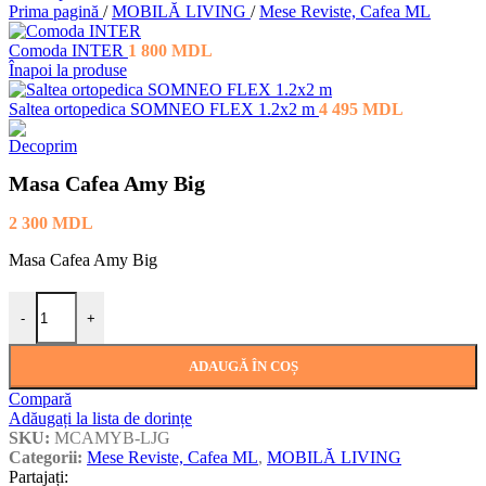
Prima pagină
/
MOBILĂ LIVING
/
Mese Reviste, Cafea ML
Comoda INTER
1 800
MDL
Înapoi la produse
Saltea ortopedica SOMNEO FLEX 1.2x2 m
4 495
MDL
Masa Cafea Amy Big
2 300
MDL
Masa Cafea Amy Big
Cantitate Masa Cafea Amy Big
-
+
ADAUGĂ ÎN COȘ
Compară
Adăugați la lista de dorințe
SKU:
MCAMYB-LJG
Categorii:
Mese Reviste, Cafea ML
,
MOBILĂ LIVING
Partajați: