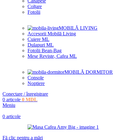
Canapele
Colțare
Fotolii
MOBILĂ LIVING
Accesorii Mobilă Living
Cuiere ML
Dulapuri ML
Fotolii Bean-Bag
Mese Reviste, Cafea ML
MOBILĂ DORMITOR
Console
Noptiere
Conectare / înregistrare
0
articole
0
MDL
Meniu
0
articole
Fă clic pentru a mări