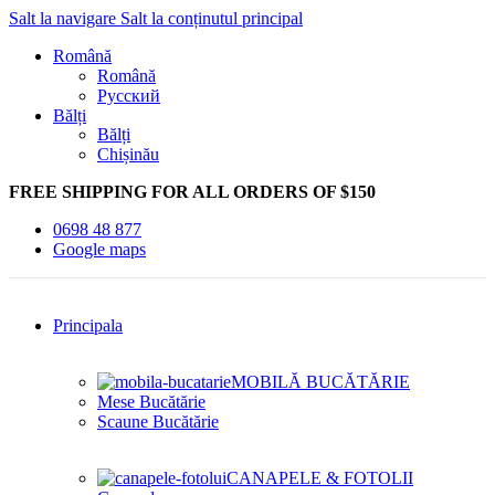
Salt la navigare
Salt la conținutul principal
Română
Română
Русский
Bălți
Bălți
Chișinău
FREE SHIPPING FOR ALL ORDERS OF $150
0698 48 877
Google maps
Principala
MOBILĂ BUCĂTĂRIE
Mese Bucătărie
Scaune Bucătărie
CANAPELE & FOTOLII