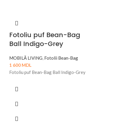
Fotoliu puf Bean-Bag
Ball Indigo-Grey
MOBILĂ LIVING
,
Fotolii Bean-Bag
1 600
MDL
Fotoliu puf Bean-Bag Ball Indigo-Grey
Masa Caf
D420xH60