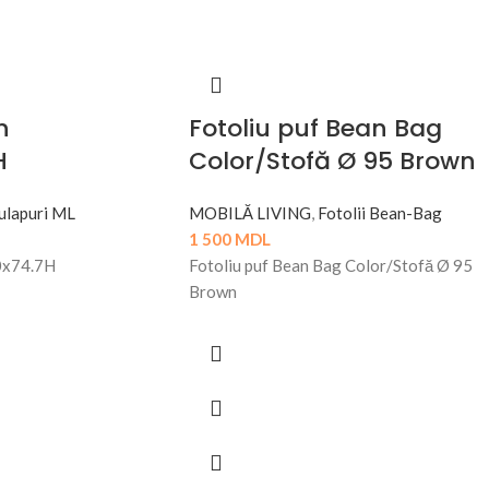
n
Fotoliu puf Bean Bag
H
Color/Stofă Ø 95 Brown
ulapuri ML
MOBILĂ LIVING
,
Fotolii Bean-Bag
1 500
MDL
0x74.7H
Fotoliu puf Bean Bag Color/Stofă Ø 95
Brown