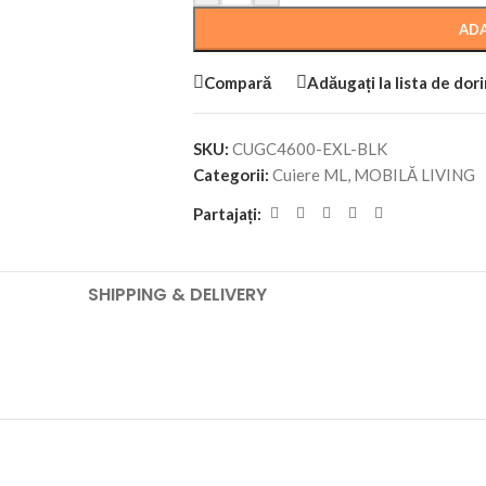
ADA
Compară
Adăugați la lista de dor
SKU:
CUGC4600-EXL-BLK
Categorii:
Cuiere ML
,
MOBILĂ LIVING
Partajați:
SHIPPING & DELIVERY