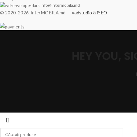
info@intermobila.md
© 2020-2026. InterMOBILA.md
vadstudio
&
iSEO
HEY YOU, 