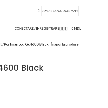
0698 48 877
GOOGLE MAPS
CONECTARE / ÎNREGISTRARE
0
MDL
ML
/
Portmantou Gc4600 Black
Înapoi la produse
4600 Black