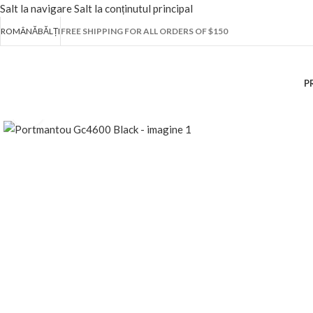
Salt la navigare
Salt la conținutul principal
ROMÂNĂ
BĂLȚI
FREE SHIPPING FOR ALL ORDERS OF $150
P
Fă clic pentru a mări