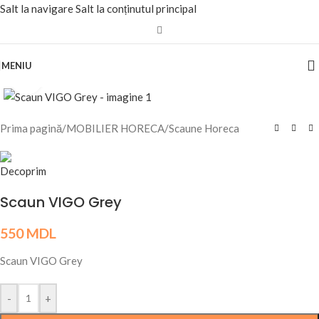
Salt la navigare
Salt la conținutul principal
MENIU
Fă clic pentru a mări
Prima pagină
/
MOBILIER HORECA
/
Scaune Horeca
Scaun VIGO Grey
550
MDL
Scaun VIGO Grey
-
+