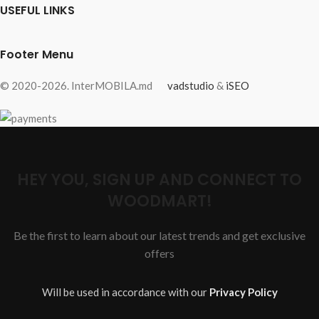
USEFUL LINKS
Footer Menu
© 2020-2026. InterMOBILA.md
vadstudio
&
iSEO
HEY YOU, SIGN UP AND CONNECT TO
WOODMART!
Be the first to learn about our latest trends and get exclusive
offers
Will be used in accordance with our
Privacy Policy