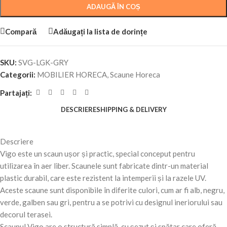
ADAUGĂ ÎN COȘ
Compară
Adăugați la lista de dorințe
SKU:
SVG-LGK-GRY
Categorii:
MOBILIER HORECA
,
Scaune Horeca
Partajați:
DESCRIERE
SHIPPING & DELIVERY
Descriere
Vigo este un scaun ușor și practic, special conceput pentru
utilizarea în aer liber. Scaunele sunt fabricate dintr-un material
plastic durabil, care este rezistent la intemperii și la razele UV.
Aceste scaune sunt disponibile în diferite culori, cum ar fi alb, negru,
verde, galben sau gri, pentru a se potrivi cu designul ineriorului sau
decorul terasei.
Scaunul Vigo are o structură simplă, cu șezut și spătar care oferă