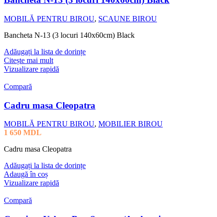
MOBILĂ PENTRU BIROU
,
SCAUNE BIROU
Bancheta N-13 (3 locuri 140x60cm) Black
Adăugați la lista de dorințe
Citește mai mult
Vizualizare rapidă
Compară
Cadru masa Cleopatra
MOBILĂ PENTRU BIROU
,
MOBILIER BIROU
1 650
MDL
Cadru masa Cleopatra
Adăugați la lista de dorințe
Adaugă în coș
Vizualizare rapidă
Compară