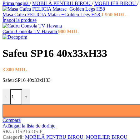
Prima pagină
/
MOBILĂ PENTRU BIROU
/
MOBILIER BIROU
/
Masa Cafea FELICIA Matase+Golden Legs H58
1 950
MDL
Înapoi la produse
Cadru Consola TV Havana
900
MDL
Safeu SP16 40x33xH33
3 800
MDL
Safeu SP16 40x33xH33
Cantitate Safeu SP16 40x33xH33
-
+
Compară
Adăugați la lista de dorințe
SKU:
DSP16-OSIP
Categorii:
MOBILĂ PENTRU BIROU
,
MOBILIER BIROU