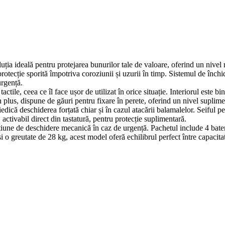
uția ideală pentru protejarea bunurilor tale de valoare, oferind un nivel 
 protecție sporită împotriva coroziunii și uzurii în timp. Sistemul de înc
urgență.
ctile, ceea ce îl face ușor de utilizat în orice situație. Interiorul este b
n plus, dispune de găuri pentru fixare în perete, oferind un nivel suplime
edică deschiderea forțată chiar și în cazul atacării balamalelor. Seiful p
, activabil direct din tastatură, pentru protecție suplimentară.
une de deschidere mecanică în caz de urgență. Pachetul include 4 baterii,
i o greutate de 28 kg, acest model oferă echilibrul perfect între capacitat