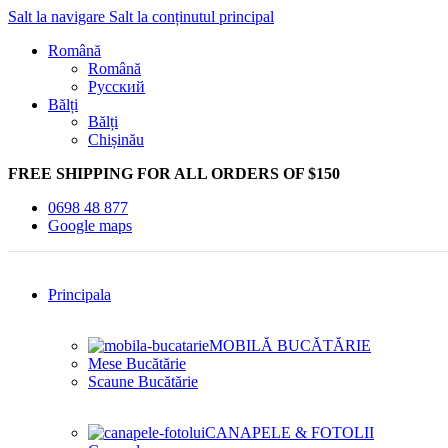
Salt la navigare
Salt la conținutul principal
Română
Română
Русский
Bălți
Bălți
Chișinău
FREE SHIPPING FOR ALL ORDERS OF $150
0698 48 877
Google maps
Principala
MOBILĂ BUCĂTĂRIE
Mese Bucătărie
Scaune Bucătărie
CANAPELE & FOTOLII