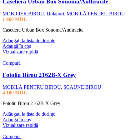
Casetiera Urban Box Sonoma/Anthracite
MOBILIER BIROU
,
Dulapuri
,
MOBILĂ PENTRU BIROU
1 960
MDL
Casetiera Urban Box Sonoma/Anthracite
Adăugați la lista de dorințe
Adaugă în coș
Vizualizare rapidă
Compară
Fotoliu Birou 2162B-X Grey
MOBILĂ PENTRU BIROU
,
SCAUNE BIROU
4 100
MDL
Fotoliu Birou 2162B-X Grey
Adăugați la lista de dorințe
Adaugă în coș
Vizualizare rapidă
Compară