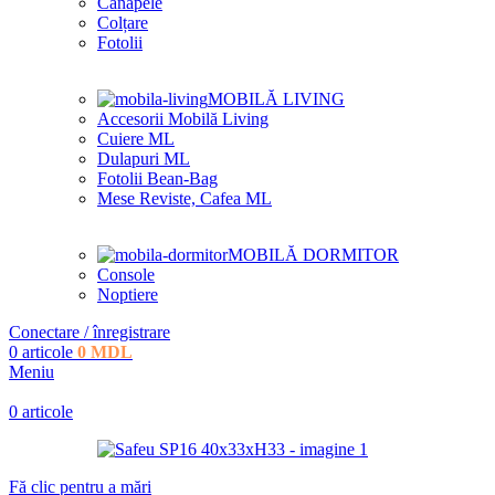
Canapele
Colțare
Fotolii
MOBILĂ LIVING
Accesorii Mobilă Living
Cuiere ML
Dulapuri ML
Fotolii Bean-Bag
Mese Reviste, Cafea ML
MOBILĂ DORMITOR
Console
Noptiere
Conectare / înregistrare
0
articole
0
MDL
Meniu
0
articole
Fă clic pentru a mări