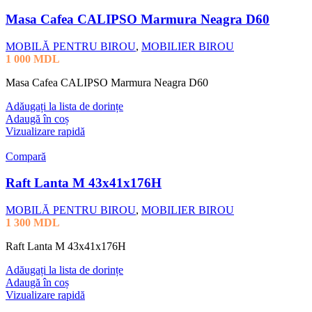
Masa Cafea CALIPSO Marmura Neagra D60
MOBILĂ PENTRU BIROU
,
MOBILIER BIROU
1 000
MDL
Masa Cafea CALIPSO Marmura Neagra D60
Adăugați la lista de dorințe
Adaugă în coș
Vizualizare rapidă
Compară
Raft Lanta M 43x41x176H
MOBILĂ PENTRU BIROU
,
MOBILIER BIROU
1 300
MDL
Raft Lanta M 43x41x176H
Adăugați la lista de dorințe
Adaugă în coș
Vizualizare rapidă