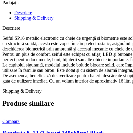
Partajați:
Descriere
Shipping & Delivery
Descriere
Seiful SP16 metalic electronic cu cheie de urgență și biometrie este sol
cu structură solidă, acesta este vopsit în câmp electrostatic, asigurând
deschiderea biometrică prin amprentă și accesul mecanic cu cheie de 
Pentru un plus de confort, seiful este echipat cu afișaj LED și butoane ta
perfect pentru documente, bani, bijuterii sau alte obiecte importante. Î
La capitolul siguranță, modelul include bolt de blocare solid, care împi
utilizare în familie sau birou. Este dotat și cu sistem de alarmă integrat
De asemenea, beneficiază de avertizare pentru baterii descărcate și opți
gata de utilizare imediat. Cu un volum interior de aproximativ 16 litri ș
Shipping & Delivery
Produse similare
Compară
Bancheta N-13 (3 locuri 140x60cm) Black