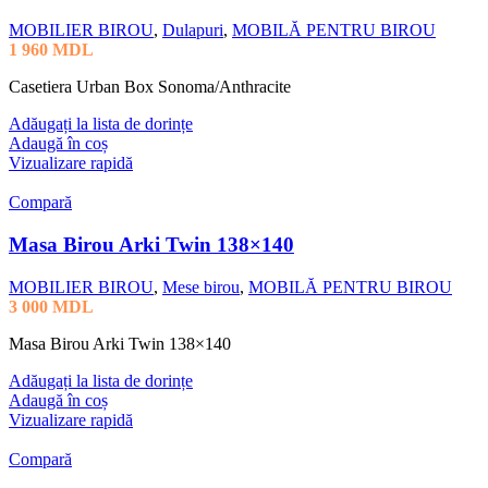
MOBILIER BIROU
,
Dulapuri
,
MOBILĂ PENTRU BIROU
1 960
MDL
Casetiera Urban Box Sonoma/Anthracite
Adăugați la lista de dorințe
Adaugă în coș
Vizualizare rapidă
Compară
Masa Birou Arki Twin 138×140
MOBILIER BIROU
,
Mese birou
,
MOBILĂ PENTRU BIROU
3 000
MDL
Masa Birou Arki Twin 138×140
Adăugați la lista de dorințe
Adaugă în coș
Vizualizare rapidă
Compară