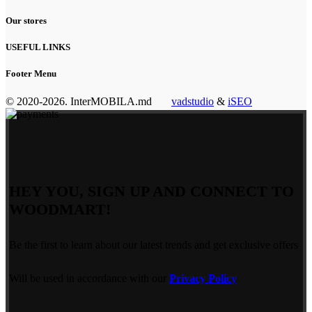
Our stores
USEFUL LINKS
Footer Menu
© 2020-2026. InterMOBILA.md
vadstudio
&
iSEO
HEY YOU, SIGN UP AND CONNECT TO
WOODMART!
Be the first to learn about our latest trends and get exclusive offers
Will be used in accordance with our
Privacy Policy