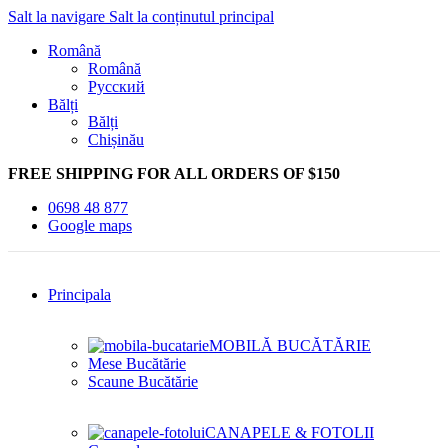
Salt la navigare
Salt la conținutul principal
Română
Română
Русский
Bălți
Bălți
Chișinău
FREE SHIPPING FOR ALL ORDERS OF $150
0698 48 877
Google maps
Principala
MOBILĂ BUCĂTĂRIE
Mese Bucătărie
Scaune Bucătărie
CANAPELE & FOTOLII