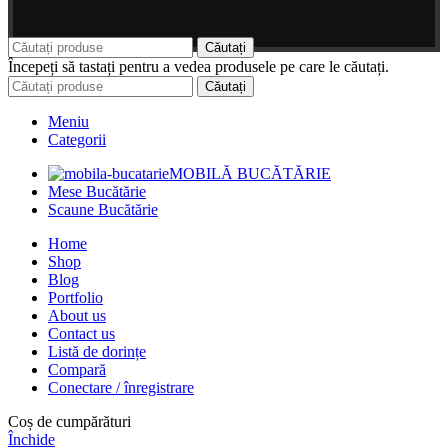
Căutați
Începeți să tastați pentru a vedea produsele pe care le căutați.
Căutați
Meniu
Categorii
MOBILĂ BUCĂTĂRIE
Mese Bucătărie
Scaune Bucătărie
Home
Shop
Blog
Portfolio
About us
Contact us
Listă de dorințe
Compară
Conectare / înregistrare
Coș de cumpărături
Închide