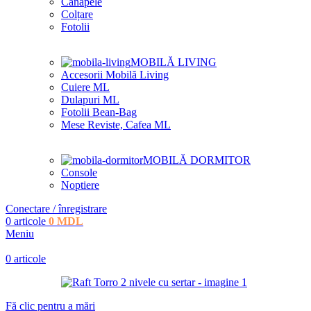
Canapele
Colțare
Fotolii
MOBILĂ LIVING
Accesorii Mobilă Living
Cuiere ML
Dulapuri ML
Fotolii Bean-Bag
Mese Reviste, Cafea ML
MOBILĂ DORMITOR
Console
Noptiere
Conectare / înregistrare
0
articole
0
MDL
Meniu
0
articole
Fă clic pentru a mări