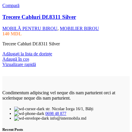
Compară
Trecere Cabluri Df.8311 Silver
MOBILĂ PENTRU BIROU
,
MOBILIER BIROU
140
MDL
Trecere Cabluri Df.8311 Silver
Adăugați la lista de dorințe
Adaugă în coș
Vizualizare rapidă
Condimentum adipiscing vel neque dis nam parturient orci at
scelerisque neque dis nam parturient.
str. Nicolae Iorga 16/1, Bălți
0698 48 877
info@intermobila.md
Recent Posts