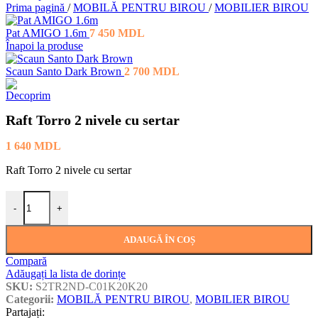
Prima pagină
/
MOBILĂ PENTRU BIROU
/
MOBILIER BIROU
Pat AMIGO 1.6m
7 450
MDL
Înapoi la produse
Scaun Santo Dark Brown
2 700
MDL
Raft Torro 2 nivele cu sertar
1 640
MDL
Raft Torro 2 nivele cu sertar
Cantitate Raft Torro 2 nivele cu sertar
-
+
ADAUGĂ ÎN COȘ
Compară
Adăugați la lista de dorințe
SKU:
S2TR2ND-C01K20K20
Categorii:
MOBILĂ PENTRU BIROU
,
MOBILIER BIROU
Partajați: