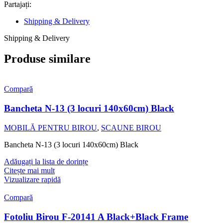
Partajați:
Shipping & Delivery
Shipping & Delivery
Produse similare
Compară
Bancheta N-13 (3 locuri 140x60cm) Black
MOBILĂ PENTRU BIROU
,
SCAUNE BIROU
Bancheta N-13 (3 locuri 140x60cm) Black
Adăugați la lista de dorințe
Citește mai mult
Vizualizare rapidă
Compară
Fotoliu Birou F-20141 A Black+Black Frame