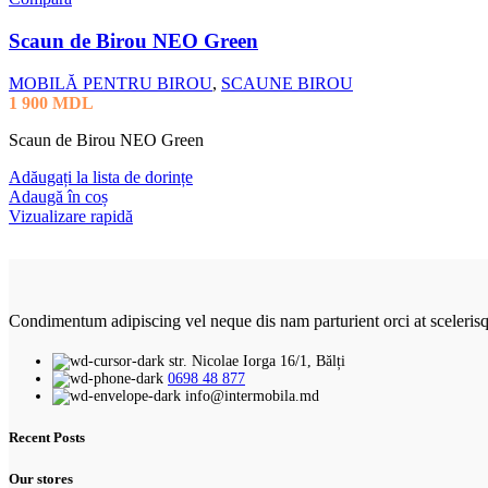
Scaun de Birou NEO Green
MOBILĂ PENTRU BIROU
,
SCAUNE BIROU
1 900
MDL
Scaun de Birou NEO Green
Adăugați la lista de dorințe
Adaugă în coș
Vizualizare rapidă
Condimentum adipiscing vel neque dis nam parturient orci at sceleris
str. Nicolae Iorga 16/1, Bălți
0698 48 877
info@intermobila.md
Recent Posts
Our stores