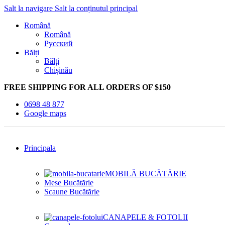
Salt la navigare
Salt la conținutul principal
Română
Română
Русский
Bălți
Bălți
Chișinău
FREE SHIPPING FOR ALL ORDERS OF $150
0698 48 877
Google maps
Principala
MOBILĂ BUCĂTĂRIE
Mese Bucătărie
Scaune Bucătărie
CANAPELE & FOTOLII