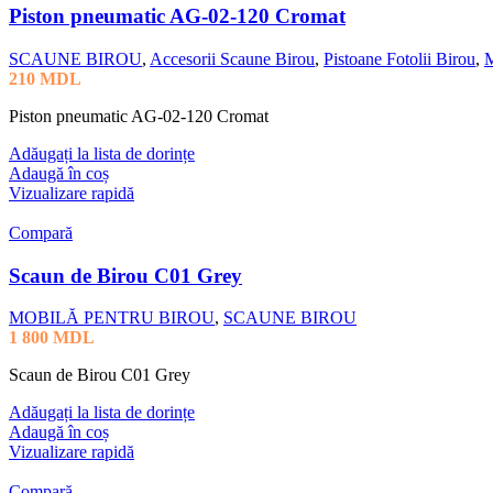
Piston pneumatic AG-02-120 Cromat
SCAUNE BIROU
,
Accesorii Scaune Birou
,
Pistoane Fotolii Birou
,
210
MDL
Piston pneumatic AG-02-120 Cromat
Adăugați la lista de dorințe
Adaugă în coș
Vizualizare rapidă
Compară
Scaun de Birou C01 Grey
MOBILĂ PENTRU BIROU
,
SCAUNE BIROU
1 800
MDL
Scaun de Birou C01 Grey
Adăugați la lista de dorințe
Adaugă în coș
Vizualizare rapidă
Compară