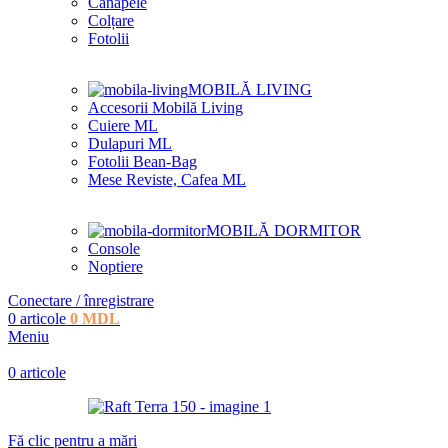
Canapele
Colțare
Fotolii
MOBILĂ LIVING
Accesorii Mobilă Living
Cuiere ML
Dulapuri ML
Fotolii Bean-Bag
Mese Reviste, Cafea ML
MOBILĂ DORMITOR
Console
Noptiere
Conectare / înregistrare
0
articole
0
MDL
Meniu
0
articole
Fă clic pentru a mări