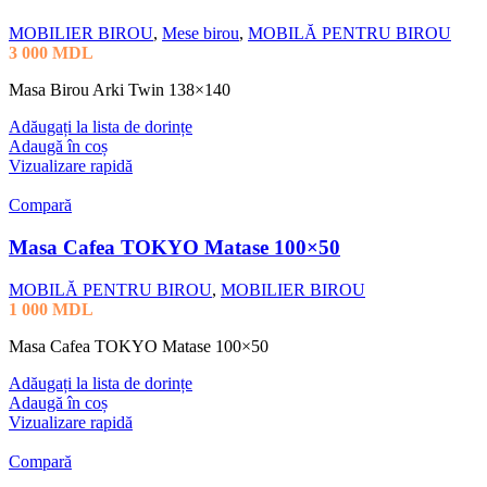
MOBILIER BIROU
,
Mese birou
,
MOBILĂ PENTRU BIROU
3 000
MDL
Masa Birou Arki Twin 138×140
Adăugați la lista de dorințe
Adaugă în coș
Vizualizare rapidă
Compară
Masa Cafea TOKYO Matase 100×50
MOBILĂ PENTRU BIROU
,
MOBILIER BIROU
1 000
MDL
Masa Cafea TOKYO Matase 100×50
Adăugați la lista de dorințe
Adaugă în coș
Vizualizare rapidă
Compară