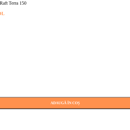
Raft Terra 150
DL
ADAUGĂ ÎN COȘ