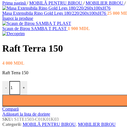
Prima pagină
/
MOBILĂ PENTRU BIROU
/
MOBILIER BIROU
/
Masa Extensibila Rino Gold Legs 180/220/260x100xH76
25 000
M
Înapoi la produse
Scaun de Birou SAMBA T PLAST
1 900
MDL
Raft Terra 150
4 000
MDL
Raft Terra 150
Cantitate Raft Terra 150
-
+
Compară
Adăugați la lista de dorințe
SKU:
S1TE1503-C01K01K03
Categorii:
MOBILĂ PENTRU BIROU
,
MOBILIER BIROU