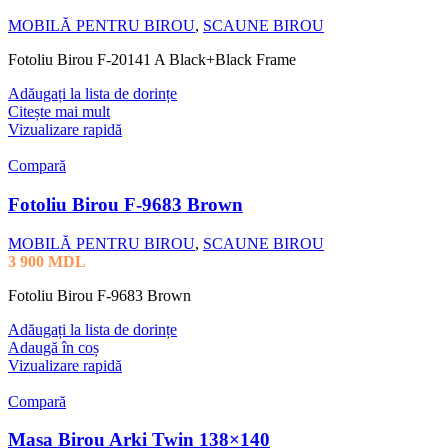
MOBILĂ PENTRU BIROU
,
SCAUNE BIROU
Fotoliu Birou F-20141 A Black+Black Frame
Adăugați la lista de dorințe
Citește mai mult
Vizualizare rapidă
Compară
Fotoliu Birou F-9683 Brown
MOBILĂ PENTRU BIROU
,
SCAUNE BIROU
3 900
MDL
Fotoliu Birou F-9683 Brown
Adăugați la lista de dorințe
Adaugă în coș
Vizualizare rapidă
Compară
Masa Birou Arki Twin 138×140