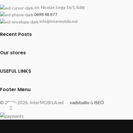
str. Nicolae Iorga 16/1, Bălți
0698 48 877
info@intermobila.md
Recent Posts
Our stores
USEFUL LINKS
Footer Menu
© 2020-2026. InterMOBILA.md
vadstudio
&
iSEO
Fă clic pentru a mări