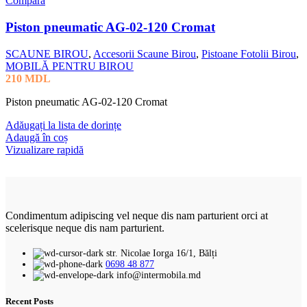
Compară
Piston pneumatic AG-02-120 Cromat
SCAUNE BIROU
,
Accesorii Scaune Birou
,
Pistoane Fotolii Birou
,
MOBILĂ PENTRU BIROU
210
MDL
Piston pneumatic AG-02-120 Cromat
Adăugați la lista de dorințe
Adaugă în coș
Vizualizare rapidă
Condimentum adipiscing vel neque dis nam parturient orci at
scelerisque neque dis nam parturient.
str. Nicolae Iorga 16/1, Bălți
0698 48 877
info@intermobila.md
Recent Posts