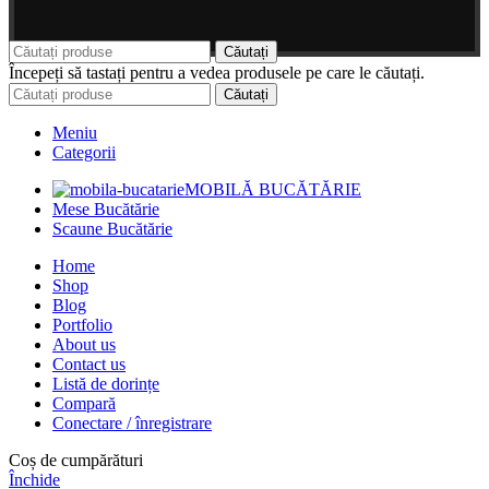
Căutați
Începeți să tastați pentru a vedea produsele pe care le căutați.
Căutați
Meniu
Categorii
MOBILĂ BUCĂTĂRIE
Mese Bucătărie
Scaune Bucătărie
Home
Shop
Blog
Portfolio
About us
Contact us
Listă de dorințe
Compară
Conectare / înregistrare
Coș de cumpărături
Închide