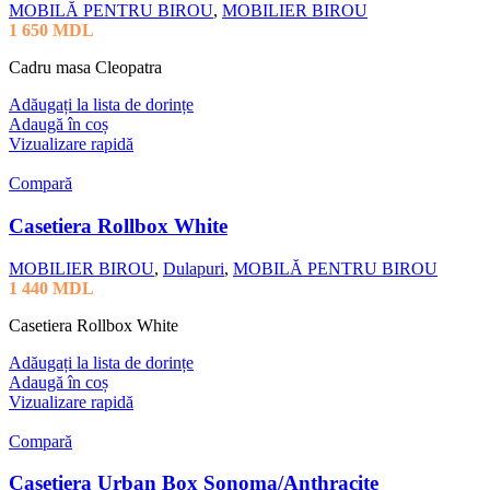
MOBILĂ PENTRU BIROU
,
MOBILIER BIROU
1 650
MDL
Cadru masa Cleopatra
Adăugați la lista de dorințe
Adaugă în coș
Vizualizare rapidă
Compară
Casetiera Rollbox White
MOBILIER BIROU
,
Dulapuri
,
MOBILĂ PENTRU BIROU
1 440
MDL
Casetiera Rollbox White
Adăugați la lista de dorințe
Adaugă în coș
Vizualizare rapidă
Compară
Casetiera Urban Box Sonoma/Anthracite