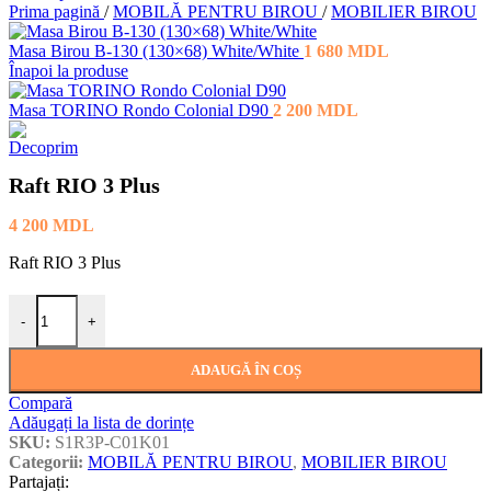
Prima pagină
/
MOBILĂ PENTRU BIROU
/
MOBILIER BIROU
Masa Birou B-130 (130×68) White/White
1 680
MDL
Înapoi la produse
Masa TORINO Rondo Colonial D90
2 200
MDL
Raft RIO 3 Plus
4 200
MDL
Raft RIO 3 Plus
Cantitate Raft RIO 3 Plus
-
+
ADAUGĂ ÎN COȘ
Compară
Adăugați la lista de dorințe
SKU:
S1R3P-C01K01
Categorii:
MOBILĂ PENTRU BIROU
,
MOBILIER BIROU
Partajați: