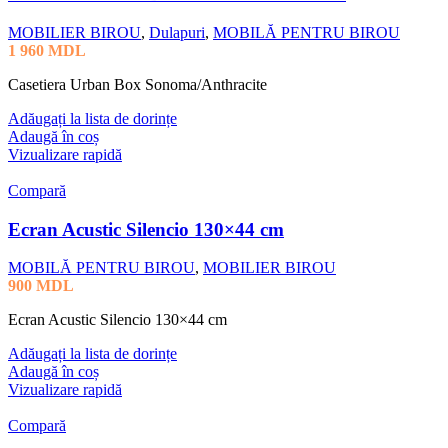
MOBILIER BIROU
,
Dulapuri
,
MOBILĂ PENTRU BIROU
1 960
MDL
Casetiera Urban Box Sonoma/Anthracite
Adăugați la lista de dorințe
Adaugă în coș
Vizualizare rapidă
Compară
Ecran Acustic Silencio 130×44 cm
MOBILĂ PENTRU BIROU
,
MOBILIER BIROU
900
MDL
Ecran Acustic Silencio 130×44 cm
Adăugați la lista de dorințe
Adaugă în coș
Vizualizare rapidă
Compară