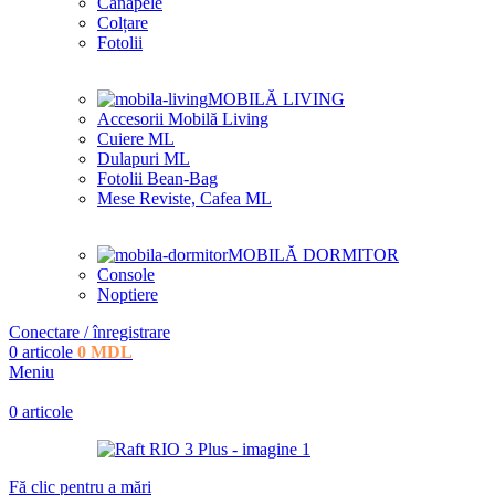
Canapele
Colțare
Fotolii
MOBILĂ LIVING
Accesorii Mobilă Living
Cuiere ML
Dulapuri ML
Fotolii Bean-Bag
Mese Reviste, Cafea ML
MOBILĂ DORMITOR
Console
Noptiere
Conectare / înregistrare
0
articole
0
MDL
Meniu
0
articole
Fă clic pentru a mări