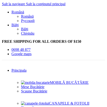
Salt la navigare
Salt la conținutul principal
Română
Română
Русский
Bălți
Bălți
Chișinău
FREE SHIPPING FOR ALL ORDERS OF $150
0698 48 877
Google maps
Principala
MOBILĂ BUCĂTĂRIE
Mese Bucătărie
Scaune Bucătărie
CANAPELE & FOTOLII