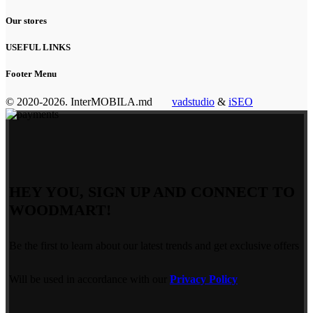
Our stores
USEFUL LINKS
Footer Menu
© 2020-2026. InterMOBILA.md
vadstudio
&
iSEO
HEY YOU, SIGN UP AND CONNECT TO
WOODMART!
Be the first to learn about our latest trends and get exclusive offers
Will be used in accordance with our
Privacy Policy