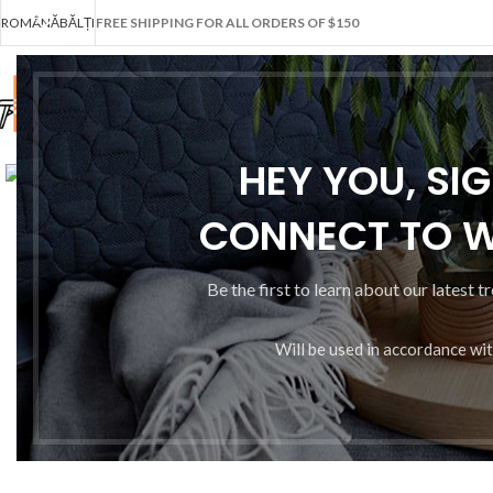
ROMÂNĂ
BĂLȚI
FREE SHIPPING FOR ALL ORDERS OF $150
Fă clic pentru a mări
HEY YOU, SI
CONNECT TO 
Be the first to learn about our latest t
Will be used in accordance wi