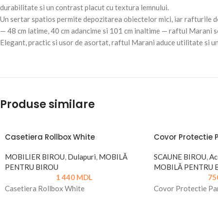
durabilitate si un contrast placut cu textura lemnului.
Un sertar spatios permite depozitarea obiectelor mici, iar rafturile 
— 48 cm latime, 40 cm adancime si 101 cm inaltime — raftul Marani se i
Elegant, practic si usor de asortat, raftul Marani aduce utilitate si u
Produse similare
Casetiera Rollbox White
Covor Protectie
MOBILIER BIROU
,
Dulapuri
,
MOBILĂ
SCAUNE BIROU
,
Ac
PENTRU BIROU
MOBILĂ PENTRU 
1 440
MDL
75
Casetiera Rollbox White
Covor Protectie Pa