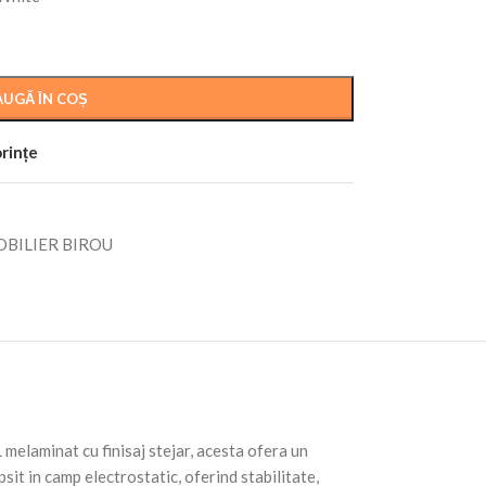
UGĂ ÎN COȘ
orințe
BILIER BIROU
L melaminat cu finisaj stejar, acesta ofera un
sit in camp electrostatic, oferind stabilitate,