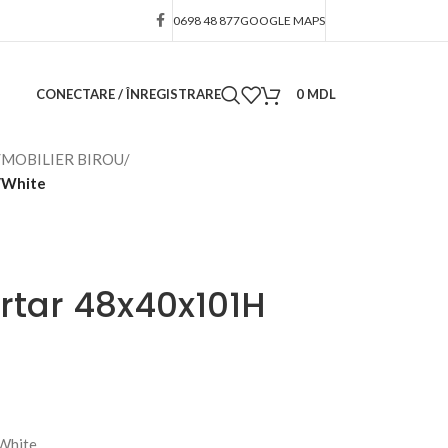
0698 48 877
GOOGLE MAPS
CONECTARE / ÎNREGISTRARE
0
MDL
/
MOBILIER BIROU
/
/White
ertar 48x40x101H
White