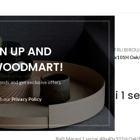
PRINCIPALA
GN UP AND
Prima pagină
/
MOBILĂ PENTRU BIROU
Raft Marani 1 sertar 48x40x101H Oak
WOODMART!
rends and get exclusive offers
Raft Marani 1 s
th our
Privacy Policy
Oak/White
1 250
MDL
Raft Marani 1 sertar 48x40x101H Oak/