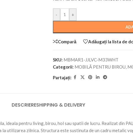
-
+
ADA
Compară
Adăugați la lista de d
SKU:
MBMAR1-JJLVC-M33WHT
Categorii:
MOBILĂ PENTRU BIROU
,
MO
Partajați:
DESCRIERE
SHIPPING & DELIVERY
, ideala pentru living, birou, hol sau spatii de lucru. Realizat din PA
 la utilizarea zilnica. Structura este sustinuta de un cadru metalic vop