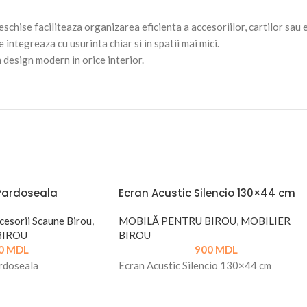
deschise faciliteaza organizarea eficienta a accesoriilor, cartilor s
ntegreaza cu usurinta chiar si in spatii mai mici.
n design modern in orice interior.
 Pardoseala
Ecran Acustic Silencio 130×44 cm
cesorii Scaune Birou
,
MOBILĂ PENTRU BIROU
,
MOBILIER
BIROU
BIROU
0
MDL
900
MDL
rdoseala
Ecran Acustic Silencio 130×44 cm