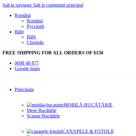
Salt la navigare
Salt la conținutul principal
Română
Română
Русский
Bălți
Bălți
Chișinău
FREE SHIPPING FOR ALL ORDERS OF $150
0698 48 877
Google maps
Principala
MOBILĂ BUCĂTĂRIE
Mese Bucătărie
Scaune Bucătărie
CANAPELE & FOTOLII