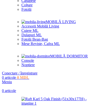
Canapele
Colțare
Fotolii
MOBILĂ LIVING
Accesorii Mobilă Living
Cuiere ML
Dulapuri ML
Fotolii Bean-Bag
Mese Reviste, Cafea ML
MOBILĂ DORMITOR
Console
Noptiere
Conectare / înregistrare
0
articole
0
MDL
Meniu
0
articole