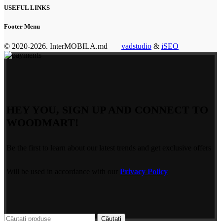
USEFUL LINKS
Footer Menu
© 2020-2026. InterMOBILA.md
vadstudio
&
iSEO
HEY YOU, SIGN UP AND CONNECT TO
WOODMART!
Be the first to learn about our latest trends and get exclusive offers
Will be used in accordance with our
Privacy Policy
Căutați