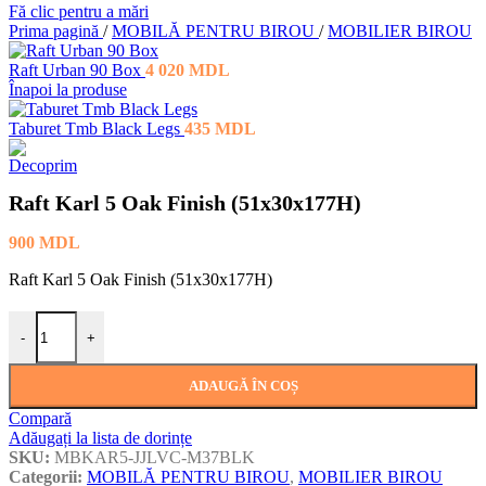
Fă clic pentru a mări
Prima pagină
/
MOBILĂ PENTRU BIROU
/
MOBILIER BIROU
Raft Urban 90 Box
4 020
MDL
Înapoi la produse
Taburet Tmb Black Legs
435
MDL
Raft Karl 5 Oak Finish (51x30x177H)
900
MDL
Raft Karl 5 Oak Finish (51x30x177H)
Cantitate Raft Karl 5 Oak Finish (51x30x177H)
-
+
ADAUGĂ ÎN COȘ
Compară
Adăugați la lista de dorințe
SKU:
MBKAR5-JJLVC-M37BLK
Categorii:
MOBILĂ PENTRU BIROU
,
MOBILIER BIROU