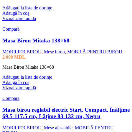
Adăugați la lista de dorințe
Adaugă în coș
Vizualizare rapidă
Compară
Masa Birou Mitaka 138×68
MOBILIER BIROU
,
Mese birou
,
MOBILĂ PENTRU BIROU
2 000
MDL
Masa Birou Mitaka 138×68
Adăugați la lista de dorințe
Adaugă în coș
Vizualizare rapidă
Compară
Masa birou reglabil electric Start, Compact, Înălțime
69.5-117.5 cm, Lățime 83-132 cm, Negru
MOBILIER BIROU
,
Mese ajustabile
,
MOBILĂ PENTRU