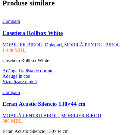
Produse similare
Compară
Casetiera Rollbox White
MOBILIER BIROU
,
Dulapuri
,
MOBILĂ PENTRU BIROU
1 440
MDL
Casetiera Rollbox White
Adăugați la lista de dorințe
Adaugă în coș
Vizualizare rapidă
Compară
Ecran Acustic Silencio 130×44 cm
MOBILĂ PENTRU BIROU
,
MOBILIER BIROU
900
MDL
Ecran Acustic Silencio 130×44 cm