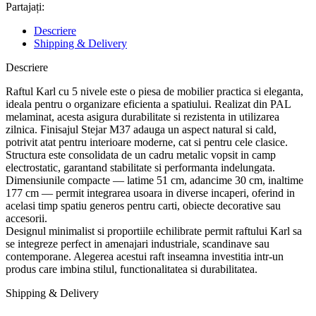
Partajați:
Descriere
Shipping & Delivery
Descriere
Raftul Karl cu 5 nivele este o piesa de mobilier practica si eleganta,
ideala pentru o organizare eficienta a spatiului. Realizat din PAL
melaminat, acesta asigura durabilitate si rezistenta in utilizarea
zilnica. Finisajul Stejar M37 adauga un aspect natural si cald,
potrivit atat pentru interioare moderne, cat si pentru cele clasice.
Structura este consolidata de un cadru metalic vopsit in camp
electrostatic, garantand stabilitate si performanta indelungata.
Dimensiunile compacte — latime 51 cm, adancime 30 cm, inaltime
177 cm — permit integrarea usoara in diverse incaperi, oferind in
acelasi timp spatiu generos pentru carti, obiecte decorative sau
accesorii.
Designul minimalist si proportiile echilibrate permit raftului Karl sa
se integreze perfect in amenajari industriale, scandinave sau
contemporane. Alegerea acestui raft inseamna investitia intr-un
produs care imbina stilul, functionalitatea si durabilitatea.
Shipping & Delivery