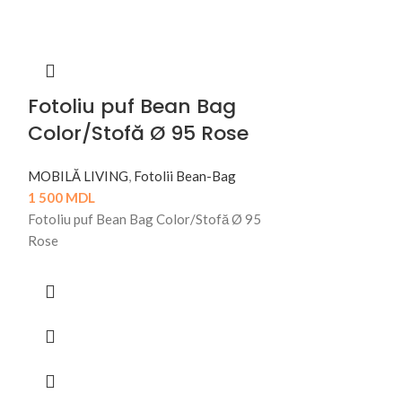
Fotoliu puf Bean Bag
Color/Stofă Ø 95 Rose
MOBILĂ LIVING
,
Fotolii Bean-Bag
1 500
MDL
Fotoliu puf Bean Bag Color/Stofă Ø 95
Rose
Masa Caf
MOBILĂ LIVING