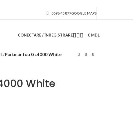
0698 48 877
GOOGLE MAPS
CONECTARE / ÎNREGISTRARE
0
MDL
ML
/
Portmantou Gc4000 White
4000 White