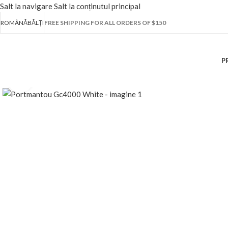
Salt la navigare
Salt la conținutul principal
ROMÂNĂ
BĂLȚI
FREE SHIPPING FOR ALL ORDERS OF $150
P
Fă clic pentru a mări