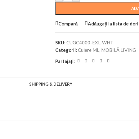
ADA
Compară
Adăugați la lista de dor
SKU:
CUGC4000-EXL-WHT
Categorii:
Cuiere ML
,
MOBILĂ LIVING
Partajați:
SHIPPING & DELIVERY