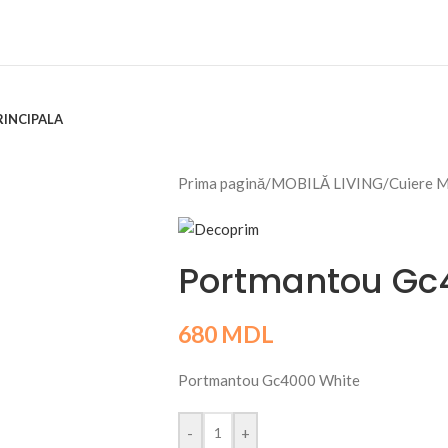
RINCIPALA
Prima pagină
/
MOBILĂ LIVING
/
Cuiere 
Portmantou Gc
680
MDL
Portmantou Gc4000 White
-
+