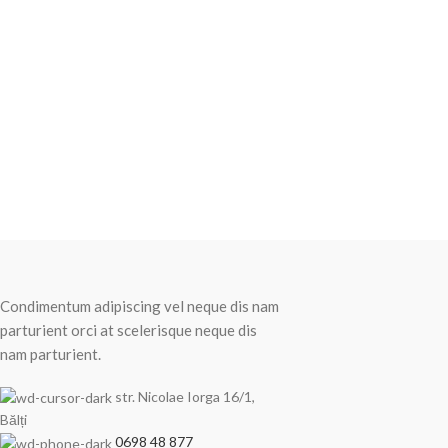
Recent Posts
Condimentum adipiscing vel neque dis nam
parturient orci at scelerisque neque dis
nam parturient.
str. Nicolae Iorga 16/1,
Bălți
0698 48 877