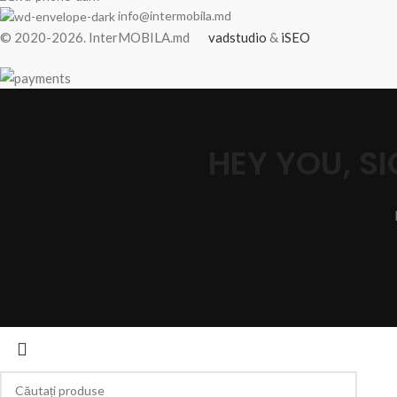
info@intermobila.md
© 2020-2026. InterMOBILA.md
vadstudio
&
iSEO
HEY YOU, 