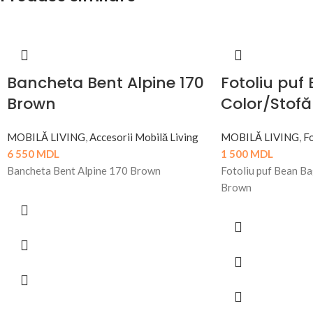
Bancheta Bent Alpine 170
Fotoliu puf
Brown
Color/Stofă
MOBILĂ LIVING
,
Accesorii Mobilă Living
MOBILĂ LIVING
,
Fo
6 550
MDL
1 500
MDL
Bancheta Bent Alpine 170 Brown
Fotoliu puf Bean B
Brown